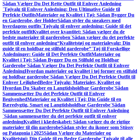
Sådan Vælger Du Det Rette Outfit til Enhver Anledning
´Tøjvalg til Enhver Anledning: Den Ultimative Guide til
Perfekte Outfits
Materialer og Kvalitet i Tøj: Sådan Bygger Du
en Garderobe, der Holder
Sådan styler du sneakers med
hverdagens outfits
´Tøjvalg til enhver anledning: Guide til det
perfekte outfit
Kvalitet over kvantitet: Sådan vælger du de
bedste materialer til garderoben
´Sådan vælger du det perfekte
outfit til enhver anledning
“Kvalitetstøj og materialevalg: Din
guide til en holdbar og stilfuld garderobe”
´Tøj til Forskellige
Anledninger: Guide til Det Perfekte Outfit
Materialer og
Kvalitet i Tøj: Sådan Bygger Du en Stilfuld og Holdbar
Garderobe
´Sådan Vælger Du Det Perfekte Outfit til Enhver
Anledning
Hvordan materialer og kvalitet i tøj former en stilfuld
og holdbar garderobe
´Sådan Vælger Du Det Perfekte Outfit til
Enhver Lejlighed
Bedre Tøjvalg: Materialer, Kvalitet og
Hvordan Du Skaber en Langtidsholdbar Garderobe
´Sådan
Sammensætter Du det Perfekte Outfit til Enhver
Begivenhed
Materialer og Kvalitet i Tøj: Din Guide til en
Bæredygtig, Smart og Langtidsholdbar Garderobe
´Sådan
Sammensætter Du Det Perfekte Outfit til Enhver Anledning
´Sådan sammensætter du det perfekte outfit til enhver
anledning
Kvalitet i klædeskabet: Sådan vælger du de rigtige
materialer til din garderobe
Sådan styler du ikoner som Stüssy
og Patagonia i 2025
Sådan Vælger du Materialer og
Kvalitetstøj: Din Guide til en Bedre Garderobe
´Tøjvalg til alle