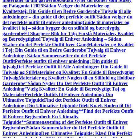
materialer til din garderobe
Sådan styler du ikoner som Stüssy
og Patagonia i 2025
Sådan Vælger du Materialer og
Kvalitetstøj: Din Guide til en Bedre Garderobe
´Tøjvalg til alle
anledninger – din guide til det perfekte outfit
´Sådan vælger du
det perfekte outfit til enhver anledning
Guide til materialer og
kvalitet i tøj – sådan bygger du en stilfuld og bæredygtig
garderobe
Et Skarpere Blik for Tøj: Forstå Materialer, Kvalitet
og Bæredygtighed
´Tøjvalg til Enhver Anledning – Sådan
Skaber du det Perfekte Outfit hver Gang
Materialer og Kvalitet
i Tøj: Din Guide til en Bedre Garderobe
´Tøjvalg til Enhver
Anledning: Sådan Sammen­sætter du det Perfekte
Outfit
Perfekte outfits til enhver anledning: Din guide til
tøjvalg
Det Perfekte Outfit til Alle Anledninger: Din Guide til
Tøjvalg og Stil
Materialer og Kvalitet: En Guide til Bæredygtigt
Tøjvalg
Materialer og Kvalitet: Nøglen til en Stilfuld og Holdbar
Garderobe
“Sådan Nyder Du Det Perfekte Outfit Til Enhver
Anledning”
Vælg Kvalitet: En Guide til Bæredygtigt Tøj og
Materialer
Perfekte Outfits til Enhver Anledning: Din
Ultimative Tøjguide
Find det Perfekte Outfit til Enhver
Anledning: Din Ultimative Tøjguide
Titel: Knæk Koden til Dit
Perfekte Outfit til Enhver Anledning
**Find det Perfekte Outfit
til Enhver Begivenhed: En Ultimativ
Tøjguide**
Sammensætning af det Perfekte Outfit til Enhver
Begivenhed
Sådan Sammenfatter du Det Perfekte Outfit til
Enhver Anledning
Den Ultimative Tøjguide: Klæd Dig Perfekt