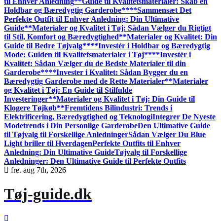
til Enhver Anledning
**Guide til Kvalitetsmaterialer: Skab en
Holdbar og Bæredygtig Garderobe**
**Sammensæt Det
Perfekte Outfit til Enhver Anledning: Din Ultimative
Guide**
Materialer og Kvalitet i Tøj: Sådan Vælger du Rigtigt
til Stil, Komfort og Bæredygtighed
**Materialer og Kvalitet: Din
Guide til Bedre Tøjvalg**
**Investér i Holdbar og Bæredygtig
Mode: Guiden til Kvalitetsmaterialer i Tøj**
**Investér i
Kvalitet: Sådan Vælger du de Bedste Materialer til din
Garderobe**
**Invester i Kvalitet: Sådan Bygger du en
Bæredygtig Garderobe med de Rette Materialer**
Materialer
og Kvalitet i Tøj: En Guide til Stilfulde
Investeringer
**Materialer og Kvalitet i Tøj: Din Guide til
Klogere Tøjkøb**
Fremtidens Bilindustri: Trends i
Elektrificering, Bæredygtighed og Teknologi
Integrer De Nyeste
Modetrends i Din Personlige Garderobe
Den Ultimative Guide
til Tøjvalg til Forskellige Anledninger
Sådan Vælger Du Blue
Light briller til Hverdagen
Perfekte Outfits til Enhver
Anledning: Din Ultimative Guide
Tøjvalg til Forskellige
Anledninger: Den Ultimative Guide til Perfekte Outfits
fre. aug 7th, 2026
Tøj-guide.dk