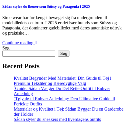
Sådan styler du ikoner som Stüssy og Patagonia i 2025
Streetwear har for længst bevæget sig fra undergrunden til
modebilledets centrum. I 2025 er det især brands som Stüssy og
Patagonia, der dominerer gadebilledet med deres autentiske udtryk
og praktiske…
Continue reading
Søg
Søg
Recent Posts
Kvalitet Begynder Med Materialet: Din Guide til Tøj i
Premium Tekstiler og Bæredygtige Valg
´Guide: Sådan Vælger Du Det Rette Outfit til Enhver
Anledning
´Tøjvalg til Enhver Anledning: Den Ultimative Guide til
Perfekte Outfits
Materialer og Kvalitet i Tøj: Sådan Bygger Du en Garderobe,
der Holder
Sådan styler du sneakers med hverdagens outfits