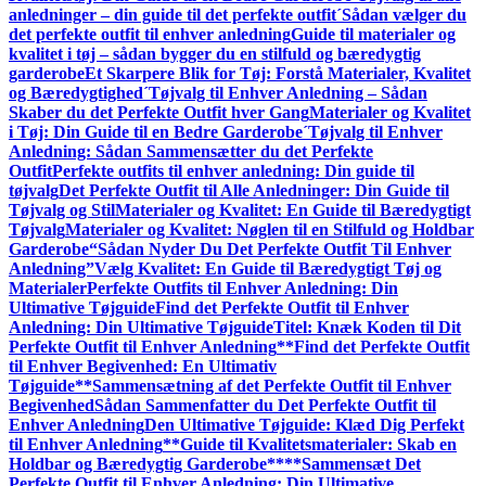
anledninger – din guide til det perfekte outfit
´Sådan vælger du
det perfekte outfit til enhver anledning
Guide til materialer og
kvalitet i tøj – sådan bygger du en stilfuld og bæredygtig
garderobe
Et Skarpere Blik for Tøj: Forstå Materialer, Kvalitet
og Bæredygtighed
´Tøjvalg til Enhver Anledning – Sådan
Skaber du det Perfekte Outfit hver Gang
Materialer og Kvalitet
i Tøj: Din Guide til en Bedre Garderobe
´Tøjvalg til Enhver
Anledning: Sådan Sammen­sætter du det Perfekte
Outfit
Perfekte outfits til enhver anledning: Din guide til
tøjvalg
Det Perfekte Outfit til Alle Anledninger: Din Guide til
Tøjvalg og Stil
Materialer og Kvalitet: En Guide til Bæredygtigt
Tøjvalg
Materialer og Kvalitet: Nøglen til en Stilfuld og Holdbar
Garderobe
“Sådan Nyder Du Det Perfekte Outfit Til Enhver
Anledning”
Vælg Kvalitet: En Guide til Bæredygtigt Tøj og
Materialer
Perfekte Outfits til Enhver Anledning: Din
Ultimative Tøjguide
Find det Perfekte Outfit til Enhver
Anledning: Din Ultimative Tøjguide
Titel: Knæk Koden til Dit
Perfekte Outfit til Enhver Anledning
**Find det Perfekte Outfit
til Enhver Begivenhed: En Ultimativ
Tøjguide**
Sammensætning af det Perfekte Outfit til Enhver
Begivenhed
Sådan Sammenfatter du Det Perfekte Outfit til
Enhver Anledning
Den Ultimative Tøjguide: Klæd Dig Perfekt
til Enhver Anledning
**Guide til Kvalitetsmaterialer: Skab en
Holdbar og Bæredygtig Garderobe**
**Sammensæt Det
Perfekte Outfit til Enhver Anledning: Din Ultimative