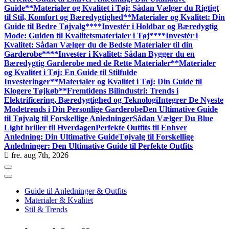
Guide**
Materialer og Kvalitet i Tøj: Sådan Vælger du Rigtigt
til Stil, Komfort og Bæredygtighed
**Materialer og Kvalitet: Din
Guide til Bedre Tøjvalg**
**Investér i Holdbar og Bæredygtig
Mode: Guiden til Kvalitetsmaterialer i Tøj**
**Investér i
Kvalitet: Sådan Vælger du de Bedste Materialer til din
Garderobe**
**Invester i Kvalitet: Sådan Bygger du en
Bæredygtig Garderobe med de Rette Materialer**
Materialer
og Kvalitet i Tøj: En Guide til Stilfulde
Investeringer
**Materialer og Kvalitet i Tøj: Din Guide til
Klogere Tøjkøb**
Fremtidens Bilindustri: Trends i
Elektrificering, Bæredygtighed og Teknologi
Integrer De Nyeste
Modetrends i Din Personlige Garderobe
Den Ultimative Guide
til Tøjvalg til Forskellige Anledninger
Sådan Vælger Du Blue
Light briller til Hverdagen
Perfekte Outfits til Enhver
Anledning: Din Ultimative Guide
Tøjvalg til Forskellige
Anledninger: Den Ultimative Guide til Perfekte Outfits
fre. aug 7th, 2026
Guide til Anledninger & Outfits
Materialer & Kvalitet
Stil & Trends