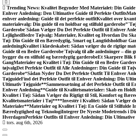
Trending News:
Kvalitet Begynder Med Materialet: Din Guide 
Enhver Anledning: Den Ultimative Guide til Perfekte Outfits
Mate
enhver anledning: Guide til det perfekte outfit
Kvalitet over kvant
materialevalg: Din guide til en holdbar og stilfuld garderobe”
´Tøj
Garderobe
´Sådan Vælger Du Det Perfekte Outfit til Enhver Anl
Lejlighed
Bedre Tøjvalg: Materialer, Kvalitet og Hvordan Du S
Tøj: Din Guide til en Bæredygtig, Smart og Langtidsholdbar Ga
anledning
Kvalitet i klædeskabet: Sådan vælger du de rigtige mate
Guide til en Bedre Garderobe
´Tøjvalg til alle anledninger – din gu
bygger du en stilfuld og bæredygtig garderobe
Et Skarpere Blik f
Gang
Materialer og Kvalitet i Tøj: Din Guide til en Bedre Garde
tøjvalg
Det Perfekte Outfit til Alle Anledninger: Din Guide til Tøjv
Garderobe
“Sådan Nyder Du Det Perfekte Outfit Til Enhver Anl
Tøjguide
Find det Perfekte Outfit til Enhver Anledning: Din Ulti
Ultimativ Tøjguide**
Sammensætning af det Perfekte Outfit til 
Enhver Anledning
**Guide til Kvalitetsmaterialer: Skab en Hol
Kvalitet i Tøj: Sådan Vælger du Rigtigt til Stil, Komfort og Bær
Kvalitetsmaterialer i Tøj**
**Investér i Kvalitet: Sådan Vælger d
Materialer**
Materialer og Kvalitet i Tøj: En Guide til Stilfulde I
Bæredygtighed og Teknologi
Integrer De Nyeste Modetrends i Di
Hverdagen
Perfekte Outfits til Enhver Anledning: Din Ultimative
tors. aug 6th, 2026