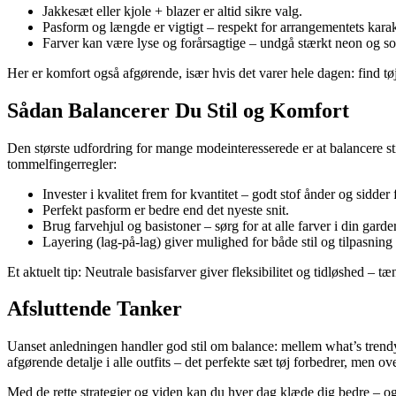
Jakkesæt eller kjole + blazer er altid sikre valg.
Pasform og længde er vigtigt – respekt for arrangementets karak
Farver kan være lyse og forårsagtige – undgå stærkt neon og so
Her er komfort også afgørende, især hvis det varer hele dagen: find tøj
Sådan Balancerer Du Stil og Komfort
Den største udfordring for mange modeinteresserede er at balancere sti
tommelfingerregler:
Invester i kvalitet frem for kvantitet – godt stof ånder og sidder f
Perfekt pasform er bedre end det nyeste snit.
Brug farvehjul og basistoner – sørg for at alle farver i din gard
Layering (lag-på-lag) giver mulighed for både stil og tilpasning 
Et aktuelt tip: Neutrale basisfarver giver fleksibilitet og tidløshed – tæ
Afsluttende Tanker
Uanset anledningen handler god stil om balance: mellem what’s trendy
afgørende detalje i alle outfits – det perfekte sæt tøj forbedrer, men 
Med de rette strategier og viden kan du hver dag klæde dig bedre – og 