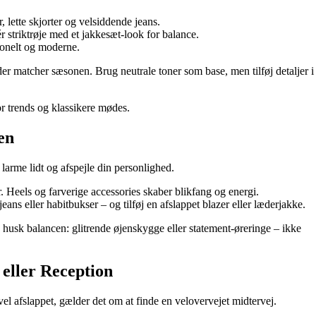
, lette skjorter og velsiddende jeans.
 striktrøje med et jakkesæt-look for balance.
tionelt og moderne.
er matcher sæsonen. Brug neutrale toner som base, men tilføj detaljer i
or trends og klassikere mødes.
en
 larme lidt og afspejle din personlighed.
r. Heels og farverige accessories skaber blikfang og energi.
jeans eller habitbukser – og tilføj en afslappet blazer eller læderjakke.
 husk balancen: glitrende øjenskygge eller statement-øreringe – ikke
 eller Reception
vel afslappet, gælder det om at finde en velovervejet midtervej.