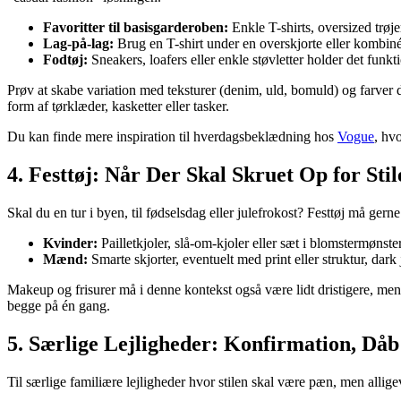
Favoritter til basisgarderoben:
Enkle T-shirts, oversized trøjer
Lag-på-lag:
Brug en T-shirt under en overskjorte eller kombinér
Fodtøj:
Sneakers, loafers eller enkle støvletter holder det funk
Prøv at skabe variation med teksturer (denim, uld, bomuld) og farver d
form af tørklæder, kasketter eller tasker.
Du kan finde mere inspiration til hverdagsbeklædning hos
Vogue
, hv
4. Festtøj: Når Der Skal Skruet Op for Stil
Skal du en tur i byen, til fødselsdag eller julefrokost? Festtøj må gerne
Kvinder:
Pailletkjoler, slå-om-kjoler eller sæt i blomstermønste
Mænd:
Smarte skjorter, eventuelt med print eller struktur, dark 
Makeup og frisurer må i denne kontekst også være lidt dristigere, men
begge på én gang.
5. Særlige Lejligheder: Konfirmation, Dåb
Til særlige familiære lejligheder hvor stilen skal være pæn, men allige