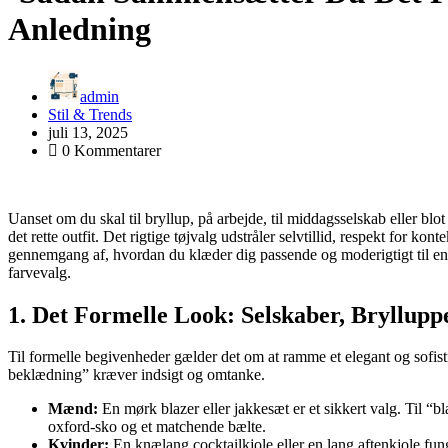
Anledning
admin
Stil & Trends
juli 13, 2025
0 Kommentarer
Uanset om du skal til bryllup, på arbejde, til middagsselskab eller bl
det rette outfit. Det rigtige tøjvalg udstråler selvtillid, respekt for k
gennemgang af, hvordan du klæder dig passende og moderigtigt til enhv
farvevalg.
1. Det Formelle Look: Selskaber, Bryllup
Til formelle begivenheder gælder det om at ramme et elegant og sofisti
beklædning” kræver indsigt og omtanke.
Mænd:
En mørk blazer eller jakkesæt er et sikkert valg. Til “
oxford-sko og et matchende bælte.
Kvinder:
En knælang cocktailkjole eller en lang aftenkjole fung