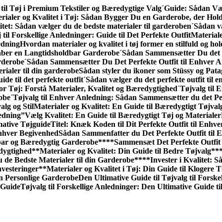
til Tøj i Premium Tekstiler og Bæredygtige Valg
´Guide: Sådan Væl
rialer og Kvalitet i Tøj: Sådan Bygger Du en Garderobe, der Hol
itet: Sådan vælger du de bedste materialer til garderoben
´Sådan væ
 til Forskellige Anledninger: Guide til Det Perfekte Outfit
Materiale
edning
Hvordan materialer og kvalitet i tøj former en stilfuld og h
kaber en Langtidsholdbar Garderobe
´Sådan Sammensætter Du det P
rderobe
´Sådan Sammensætter Du Det Perfekte Outfit til Enhver A
rialer til din garderobe
Sådan styler du ikoner som Stüssy og Pata
ide til det perfekte outfit
´Sådan vælger du det perfekte outfit til 
or Tøj: Forstå Materialer, Kvalitet og Bæredygtighed
´Tøjvalg til
robe
´Tøjvalg til Enhver Anledning: Sådan Sammen­sætter du det Pe
alg og Stil
Materialer og Kvalitet: En Guide til Bæredygtigt Tøjval
edning”
Vælg Kvalitet: En Guide til Bæredygtigt Tøj og Materialer
mative Tøjguide
Titel: Knæk Koden til Dit Perfekte Outfit til Enhv
Enhver Begivenhed
Sådan Sammenfatter du Det Perfekte Outfit til 
dbar og Bæredygtig Garderobe**
**Sammensæt Det Perfekte Outfit 
edygtighed
**Materialer og Kvalitet: Din Guide til Bedre Tøjvalg**
u de Bedste Materialer til din Garderobe**
**Invester i Kvalitet:
nvesteringer
**Materialer og Kvalitet i Tøj: Din Guide til Klogere 
n Personlige Garderobe
Den Ultimative Guide til Tøjvalg til Forske
 Guide
Tøjvalg til Forskellige Anledninger: Den Ultimative Guide til