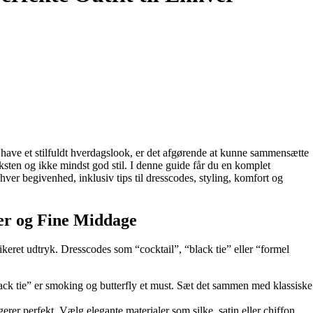
ot have et stilfuldt hverdagslook, er det afgørende at kunne sammensætte
onteksten og ikke mindst god stil. I denne guide får du en komplet
er begivenhed, inklusiv tips til dresscodes, styling, komfort og
per og Fine Middage
keret udtryk. Dresscodes som “cocktail”, “black tie” eller “formel
black tie” er smoking og butterfly et must. Sæt det sammen med klassiske
erer perfekt. Vælg elegante materialer som silke, satin eller chiffon.