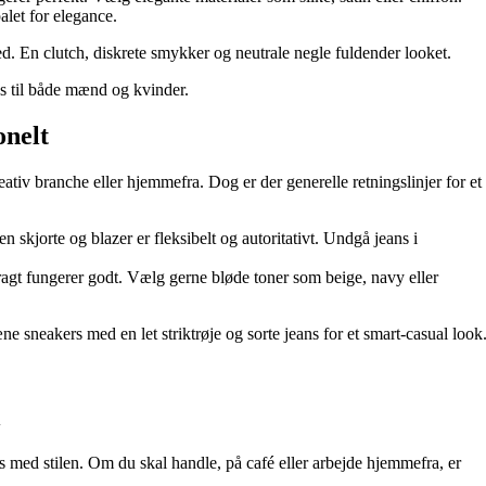
alet for elegance.
ed. En clutch, diskrete smykker og neutrale negle fuldender looket.
es til både mænd og kvinder.
onelt
ativ branche eller hjemmefra. Dog er der generelle retningslinjer for et
skjorte og blazer er fleksibelt og autoritativt. Undgå jeans i
ragt fungerer godt. Vælg gerne bløde toner som beige, navy eller
 sneakers med en let striktrøje og sorte jeans for et smart-casual look
l
med stilen. Om du skal handle, på café eller arbejde hjemmefra, er