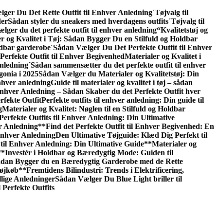
ger Du Det Rette Outfit til Enhver Anledning
´Tøjvalg til
der
Sådan styler du sneakers med hverdagens outfits
´Tøjvalg til
lger du det perfekte outfit til enhver anledning
“Kvalitetstøj og
r og Kvalitet i Tøj: Sådan Bygger Du en Stilfuld og Holdbar
oldbar garderobe
´Sådan Vælger Du Det Perfekte Outfit til Enhver
erfekte Outfit til Enhver Begivenhed
Materialer og Kvalitet i
nledning
´Sådan sammensætter du det perfekte outfit til enhver
gonia i 2025
Sådan Vælger du Materialer og Kvalitetstøj: Din
enhver anledning
Guide til materialer og kvalitet i tøj – sådan
 Enhver Anledning – Sådan Skaber du det Perfekte Outfit hver
rfekte Outfit
Perfekte outfits til enhver anledning: Din guide til
g
Materialer og Kvalitet: Nøglen til en Stilfuld og Holdbar
Perfekte Outfits til Enhver Anledning: Din Ultimative
er Anledning
**Find det Perfekte Outfit til Enhver Begivenhed: En
Enhver Anledning
Den Ultimative Tøjguide: Klæd Dig Perfekt til
til Enhver Anledning: Din Ultimative Guide**
Materialer og
**Investér i Holdbar og Bæredygtig Mode: Guiden til
 Sådan Bygger du en Bæredygtig Garderobe med de Rette
Tøjkøb**
Fremtidens Bilindustri: Trends i Elektrificering,
llige Anledninger
Sådan Vælger Du Blue Light briller til
 Perfekte Outfits