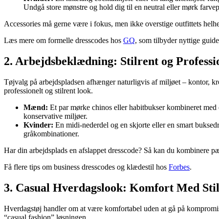
Undgå store mønstre og hold dig til en neutral eller mørk farvep
Accessories må gerne være i fokus, men ikke overstige outfittets helh
Læs mere om formelle dresscodes hos
GQ
, som tilbyder nyttige guid
2. Arbejdsbeklædning: Stilrent og Professi
Tøjvalg på arbejdspladsen afhænger naturligvis af miljøet – kontor, kre
professionelt og stilrent look.
Mænd:
Et par mørke chinos eller habitbukser kombineret med en 
konservative miljøer.
Kvinder:
En midi-nederdel og en skjorte eller en smart buksed
gråkombinationer.
Har din arbejdsplads en afslappet dresscode? Så kan du kombinere pæne
Få flere tips om business dresscodes og klædestil hos
Forbes
.
3. Casual Hverdagslook: Komfort Med Sti
Hverdagstøj handler om at være komfortabel uden at gå på kompromis 
“casual fashion” løsningen.