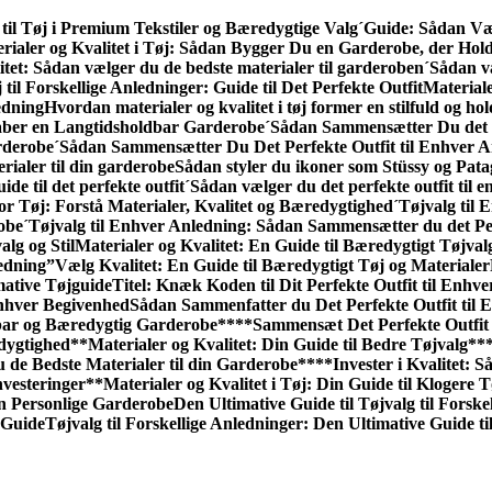
til Tøj i Premium Tekstiler og Bæredygtige Valg
´Guide: Sådan Væl
rialer og Kvalitet i Tøj: Sådan Bygger Du en Garderobe, der Hol
itet: Sådan vælger du de bedste materialer til garderoben
´Sådan væ
 til Forskellige Anledninger: Guide til Det Perfekte Outfit
Materiale
edning
Hvordan materialer og kvalitet i tøj former en stilfuld og h
kaber en Langtidsholdbar Garderobe
´Sådan Sammensætter Du det P
rderobe
´Sådan Sammensætter Du Det Perfekte Outfit til Enhver A
rialer til din garderobe
Sådan styler du ikoner som Stüssy og Pata
ide til det perfekte outfit
´Sådan vælger du det perfekte outfit til 
or Tøj: Forstå Materialer, Kvalitet og Bæredygtighed
´Tøjvalg til
robe
´Tøjvalg til Enhver Anledning: Sådan Sammen­sætter du det Pe
alg og Stil
Materialer og Kvalitet: En Guide til Bæredygtigt Tøjval
edning”
Vælg Kvalitet: En Guide til Bæredygtigt Tøj og Materialer
mative Tøjguide
Titel: Knæk Koden til Dit Perfekte Outfit til Enhv
Enhver Begivenhed
Sådan Sammenfatter du Det Perfekte Outfit til 
dbar og Bæredygtig Garderobe**
**Sammensæt Det Perfekte Outfit 
edygtighed
**Materialer og Kvalitet: Din Guide til Bedre Tøjvalg**
u de Bedste Materialer til din Garderobe**
**Invester i Kvalitet:
nvesteringer
**Materialer og Kvalitet i Tøj: Din Guide til Klogere 
n Personlige Garderobe
Den Ultimative Guide til Tøjvalg til Forske
 Guide
Tøjvalg til Forskellige Anledninger: Den Ultimative Guide til