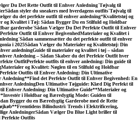
ger Du Det Rette Outfit til Enhver Anledning
´Tøjvalg til
der
Sådan styler du sneakers med hverdagens outfits
´Tøjvalg til
lger du det perfekte outfit til enhver anledning
“Kvalitetstøj og
r og Kvalitet i Tøj: Sådan Bygger Du en Stilfuld og Holdbar
oldbar garderobe
´Sådan Vælger Du Det Perfekte Outfit til Enhver
erfekte Outfit til Enhver Begivenhed
Materialer og Kvalitet i
nledning
´Sådan sammensætter du det perfekte outfit til enhver
gonia i 2025
Sådan Vælger du Materialer og Kvalitetstøj: Din
enhver anledning
Guide til materialer og kvalitet i tøj – sådan
 Enhver Anledning – Sådan Skaber du det Perfekte Outfit hver
rfekte Outfit
Perfekte outfits til enhver anledning: Din guide til
g
Materialer og Kvalitet: Nøglen til en Stilfuld og Holdbar
Perfekte Outfits til Enhver Anledning: Din Ultimative
er Anledning
**Find det Perfekte Outfit til Enhver Begivenhed: En
Enhver Anledning
Den Ultimative Tøjguide: Klæd Dig Perfekt til
til Enhver Anledning: Din Ultimative Guide**
Materialer og
**Investér i Holdbar og Bæredygtig Mode: Guiden til
 Sådan Bygger du en Bæredygtig Garderobe med de Rette
Tøjkøb**
Fremtidens Bilindustri: Trends i Elektrificering,
llige Anledninger
Sådan Vælger Du Blue Light briller til
 Perfekte Outfits