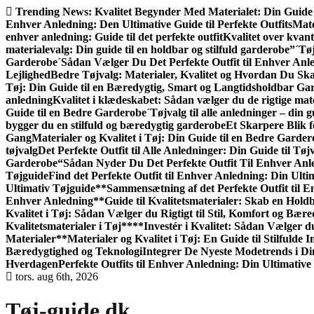
Gå
Trending News:
Kvalitet Begynder Med Materialet: Din Guide 
til
Enhver Anledning: Den Ultimative Guide til Perfekte Outfits
Mate
indhold
enhver anledning: Guide til det perfekte outfit
Kvalitet over kvant
materialevalg: Din guide til en holdbar og stilfuld garderobe”
´Tøj
Garderobe
´Sådan Vælger Du Det Perfekte Outfit til Enhver Anl
Lejlighed
Bedre Tøjvalg: Materialer, Kvalitet og Hvordan Du S
Tøj: Din Guide til en Bæredygtig, Smart og Langtidsholdbar Ga
anledning
Kvalitet i klædeskabet: Sådan vælger du de rigtige mate
Guide til en Bedre Garderobe
´Tøjvalg til alle anledninger – din gu
bygger du en stilfuld og bæredygtig garderobe
Et Skarpere Blik f
Gang
Materialer og Kvalitet i Tøj: Din Guide til en Bedre Garde
tøjvalg
Det Perfekte Outfit til Alle Anledninger: Din Guide til Tøjv
Garderobe
“Sådan Nyder Du Det Perfekte Outfit Til Enhver Anl
Tøjguide
Find det Perfekte Outfit til Enhver Anledning: Din Ulti
Ultimativ Tøjguide**
Sammensætning af det Perfekte Outfit til 
Enhver Anledning
**Guide til Kvalitetsmaterialer: Skab en Hol
Kvalitet i Tøj: Sådan Vælger du Rigtigt til Stil, Komfort og Bær
Kvalitetsmaterialer i Tøj**
**Investér i Kvalitet: Sådan Vælger d
Materialer**
Materialer og Kvalitet i Tøj: En Guide til Stilfulde I
Bæredygtighed og Teknologi
Integrer De Nyeste Modetrends i Di
Hverdagen
Perfekte Outfits til Enhver Anledning: Din Ultimative
tors. aug 6th, 2026
Tøj-guide.dk