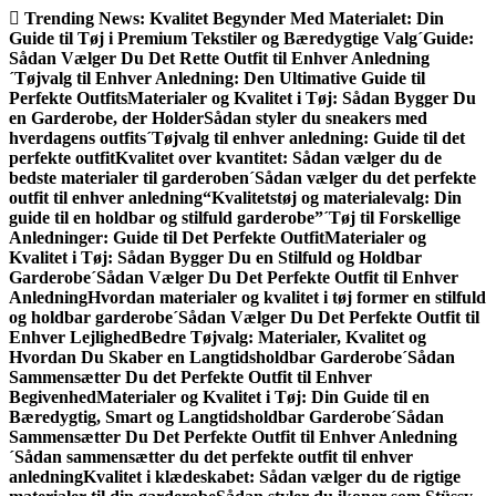
Gå
Trending News:
Kvalitet Begynder Med Materialet: Din
til
Guide til Tøj i Premium Tekstiler og Bæredygtige Valg
´Guide:
indhold
Sådan Vælger Du Det Rette Outfit til Enhver Anledning
´Tøjvalg til Enhver Anledning: Den Ultimative Guide til
Perfekte Outfits
Materialer og Kvalitet i Tøj: Sådan Bygger Du
en Garderobe, der Holder
Sådan styler du sneakers med
hverdagens outfits
´Tøjvalg til enhver anledning: Guide til det
perfekte outfit
Kvalitet over kvantitet: Sådan vælger du de
bedste materialer til garderoben
´Sådan vælger du det perfekte
outfit til enhver anledning
“Kvalitetstøj og materialevalg: Din
guide til en holdbar og stilfuld garderobe”
´Tøj til Forskellige
Anledninger: Guide til Det Perfekte Outfit
Materialer og
Kvalitet i Tøj: Sådan Bygger Du en Stilfuld og Holdbar
Garderobe
´Sådan Vælger Du Det Perfekte Outfit til Enhver
Anledning
Hvordan materialer og kvalitet i tøj former en stilfuld
og holdbar garderobe
´Sådan Vælger Du Det Perfekte Outfit til
Enhver Lejlighed
Bedre Tøjvalg: Materialer, Kvalitet og
Hvordan Du Skaber en Langtidsholdbar Garderobe
´Sådan
Sammensætter Du det Perfekte Outfit til Enhver
Begivenhed
Materialer og Kvalitet i Tøj: Din Guide til en
Bæredygtig, Smart og Langtidsholdbar Garderobe
´Sådan
Sammensætter Du Det Perfekte Outfit til Enhver Anledning
´Sådan sammensætter du det perfekte outfit til enhver
anledning
Kvalitet i klædeskabet: Sådan vælger du de rigtige