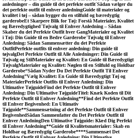
anledninger – din guide til det perfekte outfit
´Sådan vælger du
det perfekte outfit til enhver anledning
Guide til materialer og
kvalitet i tøj – sådan bygger du en stilfuld og bæredygtig
garderobe
Et Skarpere Blik for Tøj: Forstå Materialer, Kvalitet
og Bæredygtighed
´Tøjvalg til Enhver Anledning – Sådan
Skaber du det Perfekte Outfit hver Gang
Materialer og Kvalitet
i Tøj: Din Guide til en Bedre Garderobe
´Tøjvalg til Enhver
Anledning: Sådan Sammen­sætter du det Perfekte
Outfit
Perfekte outfits til enhver anledning: Din guide til
tøjvalg
Det Perfekte Outfit til Alle Anledninger: Din Guide til
Tøjvalg og Stil
Materialer og Kvalitet: En Guide til Bæredygtigt
Tøjvalg
Materialer og Kvalitet: Nøglen til en Stilfuld og Holdbar
Garderobe
“Sådan Nyder Du Det Perfekte Outfit Til Enhver
Anledning”
Vælg Kvalitet: En Guide til Bæredygtigt Tøj og
Materialer
Perfekte Outfits til Enhver Anledning: Din
Ultimative Tøjguide
Find det Perfekte Outfit til Enhver
Anledning: Din Ultimative Tøjguide
Titel: Knæk Koden til Dit
Perfekte Outfit til Enhver Anledning
**Find det Perfekte Outfit
til Enhver Begivenhed: En Ultimativ
Tøjguide**
Sammensætning af det Perfekte Outfit til Enhver
Begivenhed
Sådan Sammenfatter du Det Perfekte Outfit til
Enhver Anledning
Den Ultimative Tøjguide: Klæd Dig Perfekt
til Enhver Anledning
**Guide til Kvalitetsmaterialer: Skab en
Holdbar og Bæredygtig Garderobe**
**Sammensæt Det
Perfekte Outfit til Enhver Anledning: Din Ultimative