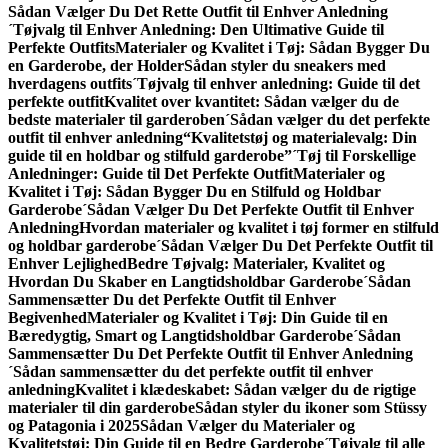
Sådan Vælger Du Det Rette Outfit til Enhver Anledning
´Tøjvalg til Enhver Anledning: Den Ultimative Guide til
Perfekte Outfits
Materialer og Kvalitet i Tøj: Sådan Bygger Du
en Garderobe, der Holder
Sådan styler du sneakers med
hverdagens outfits
´Tøjvalg til enhver anledning: Guide til det
perfekte outfit
Kvalitet over kvantitet: Sådan vælger du de
bedste materialer til garderoben
´Sådan vælger du det perfekte
outfit til enhver anledning
“Kvalitetstøj og materialevalg: Din
guide til en holdbar og stilfuld garderobe”
´Tøj til Forskellige
Anledninger: Guide til Det Perfekte Outfit
Materialer og
Kvalitet i Tøj: Sådan Bygger Du en Stilfuld og Holdbar
Garderobe
´Sådan Vælger Du Det Perfekte Outfit til Enhver
Anledning
Hvordan materialer og kvalitet i tøj former en stilfuld
og holdbar garderobe
´Sådan Vælger Du Det Perfekte Outfit til
Enhver Lejlighed
Bedre Tøjvalg: Materialer, Kvalitet og
Hvordan Du Skaber en Langtidsholdbar Garderobe
´Sådan
Sammensætter Du det Perfekte Outfit til Enhver
Begivenhed
Materialer og Kvalitet i Tøj: Din Guide til en
Bæredygtig, Smart og Langtidsholdbar Garderobe
´Sådan
Sammensætter Du Det Perfekte Outfit til Enhver Anledning
´Sådan sammensætter du det perfekte outfit til enhver
anledning
Kvalitet i klædeskabet: Sådan vælger du de rigtige
materialer til din garderobe
Sådan styler du ikoner som Stüssy
og Patagonia i 2025
Sådan Vælger du Materialer og
Kvalitetstøj: Din Guide til en Bedre Garderobe
´Tøjvalg til alle