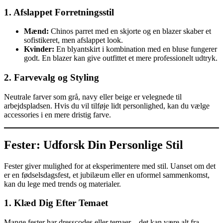
1. Afslappet Forretningsstil
Mænd:
Chinos parret med en skjorte og en blazer skaber et
sofistikeret, men afslappet look.
Kvinder:
En blyantskirt i kombination med en bluse fungerer
godt. En blazer kan give outfittet et mere professionelt udtryk.
2. Farvevalg og Styling
Neutrale farver som grå, navy eller beige er velegnede til
arbejdspladsen. Hvis du vil tilføje lidt personlighed, kan du vælge
accessories i en mere dristig farve.
Fester: Udforsk Din Personlige Stil
Fester giver mulighed for at eksperimentere med stil. Uanset om det
er en fødselsdagsfest, et jubilæum eller en uformel sammenkomst,
kan du lege med trends og materialer.
1. Klæd Dig Efter Temaet
Mange fester har dresscodes eller temaer – det kan være alt fra