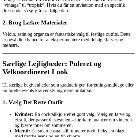
“vintage” til “tropisk”. Hvis du får en invitation med en specifik
dresscode, så sørg for at følge den.
2. Brug Lækre Materialer
Velour, satin og organza er fantastiske valg til festlige outfits. Dette
er også din chance for at eksperimentere med dristige farver og
mønstre.
Særlige Lejligheder: Poleret og
Velkoordineret Look
Til særlige begivenheder som gradueringer, forretningsmiddage eller
kulturelle events kræver styling mere omtanke.
1. Vælg Det Rette Outfit
Kvinder:
En cocktailkjole er et godt valg. Vælg en farve og
et snit, der passer til sæsonen – mørkere nuancer om vinteren
og lysere toner om sommeren.
Mænd:
En smart casual stil fungerer godt, f.eks. en blazer
med mørke jeans og en fin skjorte.