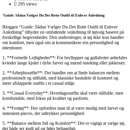
295 views
´Guide: Sådan Vælger Du Det Rette Outfit til Enhver Anledning
Bloggen “Guide: Sådan Vælger Du Det Rette Outfit til Enhver
Anledning” tilbyder en omfattende vejledning til tøjvalg baseret på
forskellige begivenheder. Den understreger, at tøj ikke kun handler
om komfort, men også om at kommunikere ens personlighed og
intentioner.
1. **Formelle Lejligheder**: For bryllupper og gallafester anbefales
kvinder lange kjoler i dybe farver og mænd smoking eller jakkesæt.
2. **Arbejdsoutfits**: Det handler om at finde balancen mellem
professionelt og stilfuldt, med klassiske basisdele til kontoret og
mere afslappede outfits i et casual miljø.
3. **Casual Everyday**: Hverdagsoutfits skal være stilfulde, men
komfortable, med fokus på kvalitet og pasform.
4. **Festtøj**: Her opfordres man til at være modig med farver og
statement-pieces, der udtrykker personlighed.
5. **Balance mellem Stil og Komfort**: Det er vigtigt at vælge tøj,
der både ser godt ud og føles behageligt.