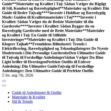
Guide**
Materialer og Kvalitet i Tøj: Sådan Vælger du Rigtigt
til Stil, Komfort og Bæredygtighed
**Materialer og Kvalitet: Din
Guide til Bedre Tøjvalg**
**Investér i Holdbar og Bæredygtig
Mode: Guiden til Kvalitetsmaterialer i Tøj**
**Investér i
Kvalitet: Sådan Vælger du de Bedste Materialer til din
Garderobe**
**Invester i Kvalitet: Sådan Bygger du en
Bæredygtig Garderobe med de Rette Materialer**
Materialer
og Kvalitet i Tøj: En Guide til Stilfulde
Investeringer
**Materialer og Kvalitet i Tøj: Din Guide til
Klogere Tøjkøb**
Fremtidens Bilindustri: Trends i
Elektrificering, Bæredygtighed og Teknologi
Integrer De Nyeste
Modetrends i Din Personlige Garderobe
Den Ultimative Guide
til Tøjvalg til Forskellige Anledninger
Sådan Vælger Du Blue
Light briller til Hverdagen
Perfekte Outfits til Enhver
Anledning: Din Ultimative Guide
Tøjvalg til Forskellige
Anledninger: Den Ultimative Guide til Perfekte Outfits
fre. aug 7th, 2026
Guide til Anledninger & Outfits
Materialer & Kvalitet
Stil & Trends