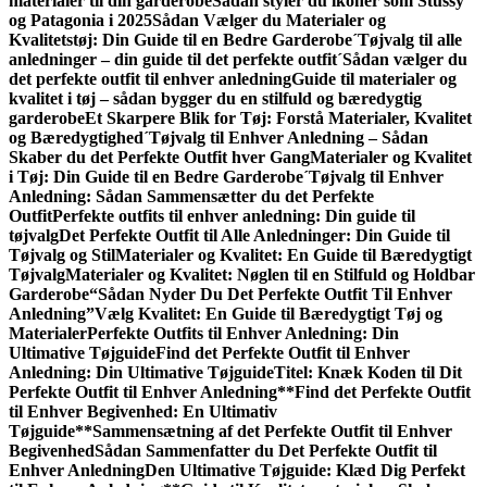
materialer til din garderobe
Sådan styler du ikoner som Stüssy
og Patagonia i 2025
Sådan Vælger du Materialer og
Kvalitetstøj: Din Guide til en Bedre Garderobe
´Tøjvalg til alle
anledninger – din guide til det perfekte outfit
´Sådan vælger du
det perfekte outfit til enhver anledning
Guide til materialer og
kvalitet i tøj – sådan bygger du en stilfuld og bæredygtig
garderobe
Et Skarpere Blik for Tøj: Forstå Materialer, Kvalitet
og Bæredygtighed
´Tøjvalg til Enhver Anledning – Sådan
Skaber du det Perfekte Outfit hver Gang
Materialer og Kvalitet
i Tøj: Din Guide til en Bedre Garderobe
´Tøjvalg til Enhver
Anledning: Sådan Sammen­sætter du det Perfekte
Outfit
Perfekte outfits til enhver anledning: Din guide til
tøjvalg
Det Perfekte Outfit til Alle Anledninger: Din Guide til
Tøjvalg og Stil
Materialer og Kvalitet: En Guide til Bæredygtigt
Tøjvalg
Materialer og Kvalitet: Nøglen til en Stilfuld og Holdbar
Garderobe
“Sådan Nyder Du Det Perfekte Outfit Til Enhver
Anledning”
Vælg Kvalitet: En Guide til Bæredygtigt Tøj og
Materialer
Perfekte Outfits til Enhver Anledning: Din
Ultimative Tøjguide
Find det Perfekte Outfit til Enhver
Anledning: Din Ultimative Tøjguide
Titel: Knæk Koden til Dit
Perfekte Outfit til Enhver Anledning
**Find det Perfekte Outfit
til Enhver Begivenhed: En Ultimativ
Tøjguide**
Sammensætning af det Perfekte Outfit til Enhver
Begivenhed
Sådan Sammenfatter du Det Perfekte Outfit til
Enhver Anledning
Den Ultimative Tøjguide: Klæd Dig Perfekt