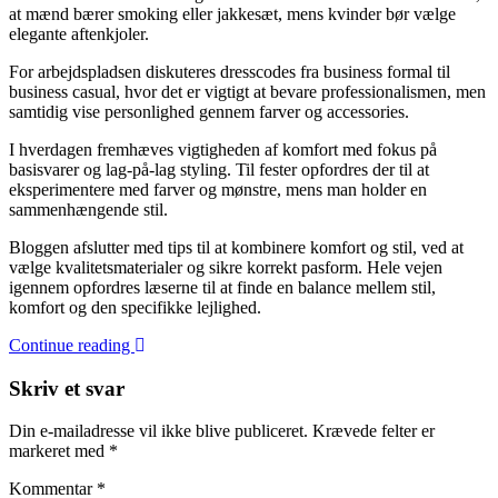
at mænd bærer smoking eller jakkesæt, mens kvinder bør vælge
elegante aftenkjoler.
For arbejdspladsen diskuteres dresscodes fra business formal til
business casual, hvor det er vigtigt at bevare professionalismen, men
samtidig vise personlighed gennem farver og accessories.
I hverdagen fremhæves vigtigheden af komfort med fokus på
basisvarer og lag-på-lag styling. Til fester opfordres der til at
eksperimentere med farver og mønstre, mens man holder en
sammenhængende stil.
Bloggen afslutter med tips til at kombinere komfort og stil, ved at
vælge kvalitetsmaterialer og sikre korrekt pasform. Hele vejen
igennem opfordres læserne til at finde en balance mellem stil,
komfort og den specifikke lejlighed.
Continue reading
Skriv et svar
Din e-mailadresse vil ikke blive publiceret.
Krævede felter er
markeret med
*
Kommentar
*