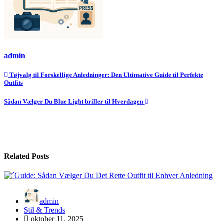
admin
Indlægsnavigation
Tøjvalg til Forskellige Anledninger: Den Ultimative Guide til Perfekte
Outfits
Sådan Vælger Du Blue Light briller til Hverdagen
Related Posts
admin
Stil & Trends
oktober 11, 2025