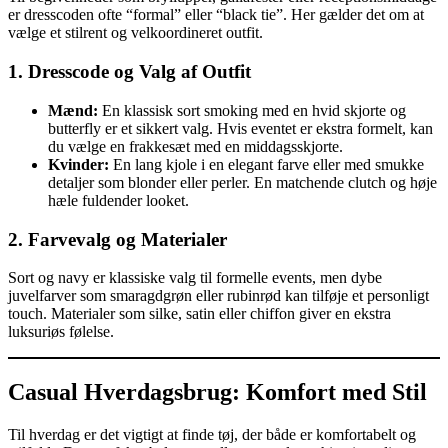
er dresscoden ofte “formal” eller “black tie”. Her gælder det om at
vælge et stilrent og velkoordineret outfit.
1. Dresscode og Valg af Outfit
Mænd:
En klassisk sort smoking med en hvid skjorte og
butterfly er et sikkert valg. Hvis eventet er ekstra formelt, kan
du vælge en frakkesæt med en middagsskjorte.
Kvinder:
En lang kjole i en elegant farve eller med smukke
detaljer som blonder eller perler. En matchende clutch og høje
hæle fuldender looket.
2. Farvevalg og Materialer
Sort og navy er klassiske valg til formelle events, men dybe
juvelfarver som smaragdgrøn eller rubinrød kan tilføje et personligt
touch. Materialer som silke, satin eller chiffon giver en ekstra
luksuriøs følelse.
Casual Hverdagsbrug: Komfort med Stil
Til hverdag er det vigtigt at finde tøj, der både er komfortabelt og