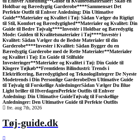
til Enhver Anledning
**Guide til Kvalitetsmaterialer: Skab en
Holdbar og Bæredygtig Garderobe**
**Sammensæt Det
Perfekte Outfit til Enhver Anledning: Din Ultimative
Guide**
Materialer og Kvalitet i Tøj: Sådan Vælger du Rigtigt
til Stil, Komfort og Bæredygtighed
**Materialer og Kvalitet: Din
Guide til Bedre Tøjvalg**
**Investér i Holdbar og Bæredygtig
Mode: Guiden til Kvalitetsmaterialer i Tøj**
**Investér i
Kvalitet: Sådan Vælger du de Bedste Materialer til din
Garderobe**
**Invester i Kvalitet: Sådan Bygger du en
Bæredygtig Garderobe med de Rette Materialer**
Materialer
og Kvalitet i Tøj: En Guide til Stilfulde
Investeringer
**Materialer og Kvalitet i Tøj: Din Guide til
Klogere Tøjkøb**
Fremtidens Bilindustri: Trends i
Elektrificering, Bæredygtighed og Teknologi
Integrer De Nyeste
Modetrends i Din Personlige Garderobe
Den Ultimative Guide
til Tøjvalg til Forskellige Anledninger
Sådan Vælger Du Blue
Light briller til Hverdagen
Perfekte Outfits til Enhver
Anledning: Din Ultimative Guide
Tøjvalg til Forskellige
Anledninger: Den Ultimative Guide til Perfekte Outfits
fre. aug 7th, 2026
Tøj-guide.dk