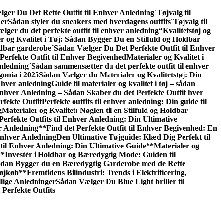
ger Du Det Rette Outfit til Enhver Anledning
´Tøjvalg til
der
Sådan styler du sneakers med hverdagens outfits
´Tøjvalg til
lger du det perfekte outfit til enhver anledning
“Kvalitetstøj og
r og Kvalitet i Tøj: Sådan Bygger Du en Stilfuld og Holdbar
oldbar garderobe
´Sådan Vælger Du Det Perfekte Outfit til Enhver
erfekte Outfit til Enhver Begivenhed
Materialer og Kvalitet i
nledning
´Sådan sammensætter du det perfekte outfit til enhver
gonia i 2025
Sådan Vælger du Materialer og Kvalitetstøj: Din
enhver anledning
Guide til materialer og kvalitet i tøj – sådan
 Enhver Anledning – Sådan Skaber du det Perfekte Outfit hver
rfekte Outfit
Perfekte outfits til enhver anledning: Din guide til
g
Materialer og Kvalitet: Nøglen til en Stilfuld og Holdbar
Perfekte Outfits til Enhver Anledning: Din Ultimative
er Anledning
**Find det Perfekte Outfit til Enhver Begivenhed: En
Enhver Anledning
Den Ultimative Tøjguide: Klæd Dig Perfekt til
til Enhver Anledning: Din Ultimative Guide**
Materialer og
**Investér i Holdbar og Bæredygtig Mode: Guiden til
 Sådan Bygger du en Bæredygtig Garderobe med de Rette
Tøjkøb**
Fremtidens Bilindustri: Trends i Elektrificering,
llige Anledninger
Sådan Vælger Du Blue Light briller til
 Perfekte Outfits