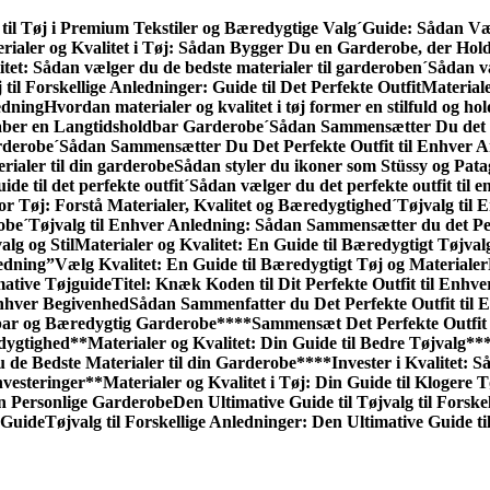
til Tøj i Premium Tekstiler og Bæredygtige Valg
´Guide: Sådan Væl
rialer og Kvalitet i Tøj: Sådan Bygger Du en Garderobe, der Hol
itet: Sådan vælger du de bedste materialer til garderoben
´Sådan væ
 til Forskellige Anledninger: Guide til Det Perfekte Outfit
Materiale
edning
Hvordan materialer og kvalitet i tøj former en stilfuld og h
kaber en Langtidsholdbar Garderobe
´Sådan Sammensætter Du det P
rderobe
´Sådan Sammensætter Du Det Perfekte Outfit til Enhver A
rialer til din garderobe
Sådan styler du ikoner som Stüssy og Pata
ide til det perfekte outfit
´Sådan vælger du det perfekte outfit til 
or Tøj: Forstå Materialer, Kvalitet og Bæredygtighed
´Tøjvalg til
robe
´Tøjvalg til Enhver Anledning: Sådan Sammen­sætter du det Pe
alg og Stil
Materialer og Kvalitet: En Guide til Bæredygtigt Tøjval
edning”
Vælg Kvalitet: En Guide til Bæredygtigt Tøj og Materialer
mative Tøjguide
Titel: Knæk Koden til Dit Perfekte Outfit til Enhv
Enhver Begivenhed
Sådan Sammenfatter du Det Perfekte Outfit til 
dbar og Bæredygtig Garderobe**
**Sammensæt Det Perfekte Outfit 
edygtighed
**Materialer og Kvalitet: Din Guide til Bedre Tøjvalg**
u de Bedste Materialer til din Garderobe**
**Invester i Kvalitet:
nvesteringer
**Materialer og Kvalitet i Tøj: Din Guide til Klogere 
n Personlige Garderobe
Den Ultimative Guide til Tøjvalg til Forske
 Guide
Tøjvalg til Forskellige Anledninger: Den Ultimative Guide til