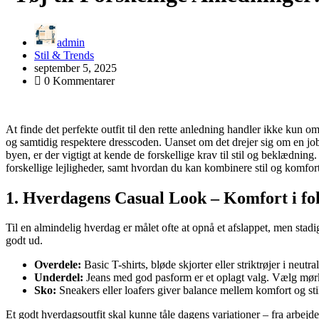
admin
Stil & Trends
september 5, 2025
0 Kommentarer
At finde det perfekte outfit til den rette anledning handler ikke kun om
og samtidig respektere dresscoden. Uanset om det drejer sig om en jobs
byen, er der vigtigt at kende de forskellige krav til stil og beklædning. 
forskellige lejligheder, samt hvordan du kan kombinere stil og komfort
1. Hverdagens Casual Look – Komfort i fo
Til en almindelig hverdag er målet ofte at opnå et afslappet, men stadig
godt ud.
Overdele:
Basic T-shirts, bløde skjorter eller striktrøjer i neutr
Underdel:
Jeans med god pasform er et oplagt valg. Vælg mørke
Sko:
Sneakers eller loafers giver balance mellem komfort og sti
Et godt hverdagsoutfit skal kunne tåle dagens variationer – fra arbejde