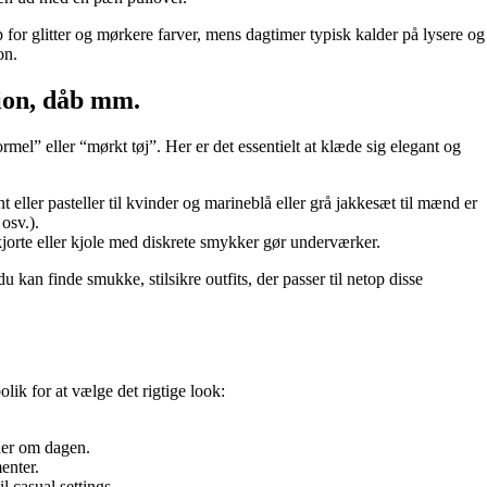
p for glitter og mørkere farver, mens dagtimer typisk kalder på lysere og
on.
tion, dåb mm.
ormel” eller “mørkt tøj”. Her er det essentielt at klæde sig elegant og
t eller pasteller til kvinder og marineblå eller grå jakkesæt til mænd er
osv.).
jorte eller kjole med diskrete smykker gør underværker.
du kan finde smukke, stilsikre outfits, der passer til netop disse
ik for at vælge det rigtige look:
eder om dagen.
enter.
l casual settings.