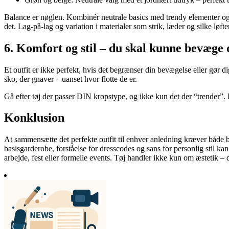
Balance er nøglen. Kombinér neutrale basics med trendy elementer og s
det. Lag-på-lag og variation i materialer som strik, læder og silke løfter
6. Komfort og stil – du skal kunne bevæge 
Et outfit er ikke perfekt, hvis det begrænser din bevægelse eller gør 
sko, der gnaver – uanset hvor flotte de er.
Gå efter tøj der passer DIN kropstype, og ikke kun det der “trender”. D
Konklusion
At sammensætte det perfekte outfit til enhver anledning kræver både b
basisgarderobe, forståelse for dresscodes og sans for personlig stil ka
arbejde, fest eller formelle events. Tøj handler ikke kun om æstetik – d