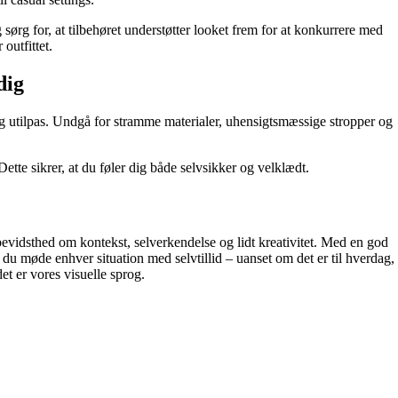
ørg for, at tilbehøret understøtter looket frem for at konkurrere med
 outfittet.
dig
dig utilpas. Undgå for stramme materialer, uhensigtsmæssige stropper og
ette sikrer, at du føler dig både selvsikker og velklædt.
evidsthed om kontekst, selverkendelse og lidt kreativitet. Med en god
n du møde enhver situation med selvtillid – uanset om det er til hverdag,
et er vores visuelle sprog.