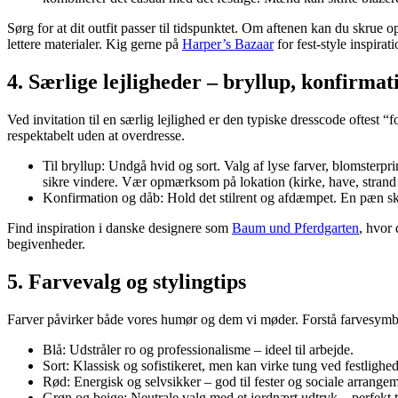
Sørg for at dit outfit passer til tidspunktet. Om aftenen kan du skrue o
lettere materialer. Kig gerne på
Harper’s Bazaar
for fest-style inspirati
4. Særlige lejligheder – bryllup, konfirma
Ved invitation til en særlig lejlighed er den typiske dresscode oftest “f
respektabelt uden at overdresse.
Til bryllup: Undgå hvid og sort. Valg af lyse farver, blomsterprin
sikre vindere. Vær opmærksom på lokation (kirke, have, strand 
Konfirmation og dåb: Hold det stilrent og afdæmpet. En pæn sk
Find inspiration i danske designere som
Baum und Pferdgarten
, hvor 
begivenheder.
5. Farvevalg og stylingtips
Farver påvirker både vores humør og dem vi møder. Forstå farvesymbol
Blå: Udstråler ro og professionalisme – ideel til arbejde.
Sort: Klassisk og sofistikeret, men kan virke tung ved festligh
Rød: Energisk og selvsikker – god til fester og sociale arrangem
Grøn og beige: Neutrale valg med et jordnært udtryk – perfekt ti