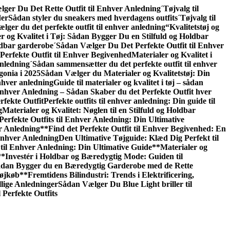
ger Du Det Rette Outfit til Enhver Anledning
´Tøjvalg til
der
Sådan styler du sneakers med hverdagens outfits
´Tøjvalg til
lger du det perfekte outfit til enhver anledning
“Kvalitetstøj og
r og Kvalitet i Tøj: Sådan Bygger Du en Stilfuld og Holdbar
oldbar garderobe
´Sådan Vælger Du Det Perfekte Outfit til Enhver
erfekte Outfit til Enhver Begivenhed
Materialer og Kvalitet i
nledning
´Sådan sammensætter du det perfekte outfit til enhver
gonia i 2025
Sådan Vælger du Materialer og Kvalitetstøj: Din
enhver anledning
Guide til materialer og kvalitet i tøj – sådan
 Enhver Anledning – Sådan Skaber du det Perfekte Outfit hver
rfekte Outfit
Perfekte outfits til enhver anledning: Din guide til
g
Materialer og Kvalitet: Nøglen til en Stilfuld og Holdbar
Perfekte Outfits til Enhver Anledning: Din Ultimative
er Anledning
**Find det Perfekte Outfit til Enhver Begivenhed: En
Enhver Anledning
Den Ultimative Tøjguide: Klæd Dig Perfekt til
til Enhver Anledning: Din Ultimative Guide**
Materialer og
**Investér i Holdbar og Bæredygtig Mode: Guiden til
 Sådan Bygger du en Bæredygtig Garderobe med de Rette
Tøjkøb**
Fremtidens Bilindustri: Trends i Elektrificering,
llige Anledninger
Sådan Vælger Du Blue Light briller til
 Perfekte Outfits