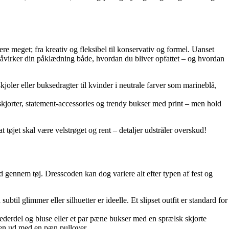
re meget; fra kreativ og fleksibel til konservativ og formel. Uanset
åvirker din påklædning både, hvordan du bliver opfattet – og hvordan
ler eller buksedragter til kvinder i neutrale farver som marineblå,
skjorter, statement-accessories og trendy bukser med print – men hold
t tøjet skal være velstrøget og rent – detaljer udstråler overskud!
ed gennem tøj. Dresscoden kan dog variere alt efter typen af fest og
ubtil glimmer eller silhuetter er ideelle. Et slipset outfit er standard for
ederdel og bluse eller et par pæne bukser med en sprælsk skjorte
ren ud med en pæn pullover.