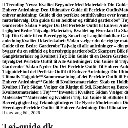
Gå
Trending News:
Kvalitet Begynder Med Materialet: Din Guide 
til
Enhver Anledning: Den Ultimative Guide til Perfekte Outfits
Mate
indhold
enhver anledning: Guide til det perfekte outfit
Kvalitet over kvant
materialevalg: Din guide til en holdbar og stilfuld garderobe”
´Tøj
Garderobe
´Sådan Vælger Du Det Perfekte Outfit til Enhver Anl
Lejlighed
Bedre Tøjvalg: Materialer, Kvalitet og Hvordan Du S
Tøj: Din Guide til en Bæredygtig, Smart og Langtidsholdbar Ga
anledning
Kvalitet i klædeskabet: Sådan vælger du de rigtige mate
Guide til en Bedre Garderobe
´Tøjvalg til alle anledninger – din gu
bygger du en stilfuld og bæredygtig garderobe
Et Skarpere Blik f
Gang
Materialer og Kvalitet i Tøj: Din Guide til en Bedre Garde
tøjvalg
Det Perfekte Outfit til Alle Anledninger: Din Guide til Tøjv
Garderobe
“Sådan Nyder Du Det Perfekte Outfit Til Enhver Anl
Tøjguide
Find det Perfekte Outfit til Enhver Anledning: Din Ulti
Ultimativ Tøjguide**
Sammensætning af det Perfekte Outfit til 
Enhver Anledning
**Guide til Kvalitetsmaterialer: Skab en Hol
Kvalitet i Tøj: Sådan Vælger du Rigtigt til Stil, Komfort og Bær
Kvalitetsmaterialer i Tøj**
**Investér i Kvalitet: Sådan Vælger d
Materialer**
Materialer og Kvalitet i Tøj: En Guide til Stilfulde I
Bæredygtighed og Teknologi
Integrer De Nyeste Modetrends i Di
Hverdagen
Perfekte Outfits til Enhver Anledning: Din Ultimative
tors. aug 6th, 2026
Tøj-guide.dk