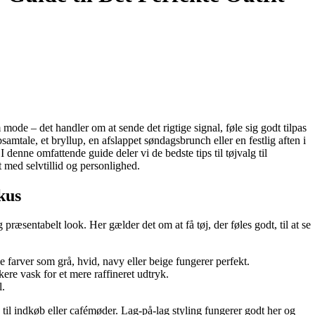
 mode – det handler om at sende det rigtige signal, føle sig godt tilpas
amtale, et bryllup, en afslappet søndagsbrunch eller en festlig aften i
I denne omfattende guide deler vi de bedste tips til tøjvalg til
 med selvtillid og personlighed.
kus
 præsentabelt look. Her gælder det om at få tøj, der føles godt, til at se
ale farver som grå, hvid, navy eller beige fungerer perfekt.
re vask for et mere raffineret udtryk.
l.
 til indkøb eller cafémøder. Lag-på-lag styling fungerer godt her og