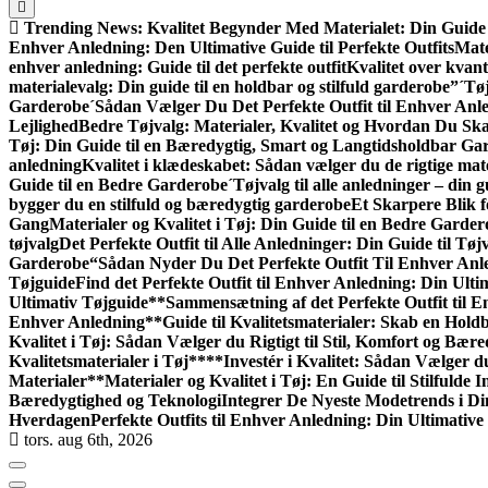
Trending News:
Kvalitet Begynder Med Materialet: Din Guide 
Enhver Anledning: Den Ultimative Guide til Perfekte Outfits
Mate
enhver anledning: Guide til det perfekte outfit
Kvalitet over kvant
materialevalg: Din guide til en holdbar og stilfuld garderobe”
´Tøj
Garderobe
´Sådan Vælger Du Det Perfekte Outfit til Enhver Anl
Lejlighed
Bedre Tøjvalg: Materialer, Kvalitet og Hvordan Du S
Tøj: Din Guide til en Bæredygtig, Smart og Langtidsholdbar Ga
anledning
Kvalitet i klædeskabet: Sådan vælger du de rigtige mate
Guide til en Bedre Garderobe
´Tøjvalg til alle anledninger – din gu
bygger du en stilfuld og bæredygtig garderobe
Et Skarpere Blik f
Gang
Materialer og Kvalitet i Tøj: Din Guide til en Bedre Garde
tøjvalg
Det Perfekte Outfit til Alle Anledninger: Din Guide til Tøjv
Garderobe
“Sådan Nyder Du Det Perfekte Outfit Til Enhver Anl
Tøjguide
Find det Perfekte Outfit til Enhver Anledning: Din Ulti
Ultimativ Tøjguide**
Sammensætning af det Perfekte Outfit til 
Enhver Anledning
**Guide til Kvalitetsmaterialer: Skab en Hol
Kvalitet i Tøj: Sådan Vælger du Rigtigt til Stil, Komfort og Bær
Kvalitetsmaterialer i Tøj**
**Investér i Kvalitet: Sådan Vælger d
Materialer**
Materialer og Kvalitet i Tøj: En Guide til Stilfulde I
Bæredygtighed og Teknologi
Integrer De Nyeste Modetrends i Di
Hverdagen
Perfekte Outfits til Enhver Anledning: Din Ultimative
tors. aug 6th, 2026