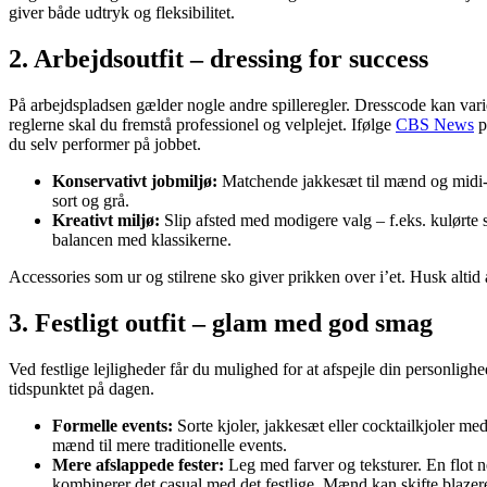
giver både udtryk og fleksibilitet.
2. Arbejdsoutfit – dressing for success
På arbejdspladsen gælder nogle andre spilleregler. Dresscode kan varie
reglerne skal du fremstå professionel og velplejet. Ifølge
CBS News
p
du selv performer på jobbet.
Konservativt jobmiljø:
Matchende jakkesæt til mænd og midi-kjo
sort og grå.
Kreativt miljø:
Slip afsted med modigere valg – f.eks. kulørte 
balancen med klassikerne.
Accessories som ur og stilrene sko giver prikken over i’et. Husk altid a
3. Festligt outfit – glam med god smag
Ved festlige lejligheder får du mulighed for at afspejle din personligh
tidspunktet på dagen.
Formelle events:
Sorte kjoler, jakkesæt eller cocktailkjoler med s
mænd til mere traditionelle events.
Mere afslappede fester:
Leg med farver og teksturer. En flot n
kombinerer det casual med det festlige. Mænd kan skifte blaze