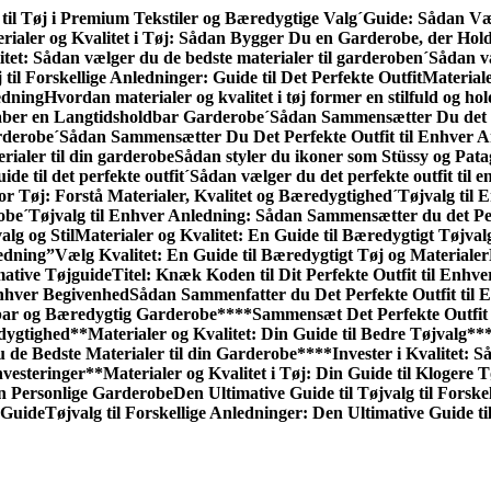
til Tøj i Premium Tekstiler og Bæredygtige Valg
´Guide: Sådan Væl
rialer og Kvalitet i Tøj: Sådan Bygger Du en Garderobe, der Hol
itet: Sådan vælger du de bedste materialer til garderoben
´Sådan væ
 til Forskellige Anledninger: Guide til Det Perfekte Outfit
Materiale
edning
Hvordan materialer og kvalitet i tøj former en stilfuld og h
kaber en Langtidsholdbar Garderobe
´Sådan Sammensætter Du det P
rderobe
´Sådan Sammensætter Du Det Perfekte Outfit til Enhver A
rialer til din garderobe
Sådan styler du ikoner som Stüssy og Pata
ide til det perfekte outfit
´Sådan vælger du det perfekte outfit til 
or Tøj: Forstå Materialer, Kvalitet og Bæredygtighed
´Tøjvalg til
robe
´Tøjvalg til Enhver Anledning: Sådan Sammen­sætter du det Pe
alg og Stil
Materialer og Kvalitet: En Guide til Bæredygtigt Tøjval
edning”
Vælg Kvalitet: En Guide til Bæredygtigt Tøj og Materialer
mative Tøjguide
Titel: Knæk Koden til Dit Perfekte Outfit til Enhv
Enhver Begivenhed
Sådan Sammenfatter du Det Perfekte Outfit til 
dbar og Bæredygtig Garderobe**
**Sammensæt Det Perfekte Outfit 
edygtighed
**Materialer og Kvalitet: Din Guide til Bedre Tøjvalg**
u de Bedste Materialer til din Garderobe**
**Invester i Kvalitet:
nvesteringer
**Materialer og Kvalitet i Tøj: Din Guide til Klogere 
n Personlige Garderobe
Den Ultimative Guide til Tøjvalg til Forske
 Guide
Tøjvalg til Forskellige Anledninger: Den Ultimative Guide til