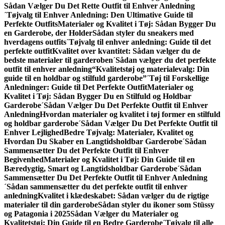
Sådan Vælger Du Det Rette Outfit til Enhver Anledning
´Tøjvalg til Enhver Anledning: Den Ultimative Guide til
Perfekte Outfits
Materialer og Kvalitet i Tøj: Sådan Bygger Du
en Garderobe, der Holder
Sådan styler du sneakers med
hverdagens outfits
´Tøjvalg til enhver anledning: Guide til det
perfekte outfit
Kvalitet over kvantitet: Sådan vælger du de
bedste materialer til garderoben
´Sådan vælger du det perfekte
outfit til enhver anledning
“Kvalitetstøj og materialevalg: Din
guide til en holdbar og stilfuld garderobe”
´Tøj til Forskellige
Anledninger: Guide til Det Perfekte Outfit
Materialer og
Kvalitet i Tøj: Sådan Bygger Du en Stilfuld og Holdbar
Garderobe
´Sådan Vælger Du Det Perfekte Outfit til Enhver
Anledning
Hvordan materialer og kvalitet i tøj former en stilfuld
og holdbar garderobe
´Sådan Vælger Du Det Perfekte Outfit til
Enhver Lejlighed
Bedre Tøjvalg: Materialer, Kvalitet og
Hvordan Du Skaber en Langtidsholdbar Garderobe
´Sådan
Sammensætter Du det Perfekte Outfit til Enhver
Begivenhed
Materialer og Kvalitet i Tøj: Din Guide til en
Bæredygtig, Smart og Langtidsholdbar Garderobe
´Sådan
Sammensætter Du Det Perfekte Outfit til Enhver Anledning
´Sådan sammensætter du det perfekte outfit til enhver
anledning
Kvalitet i klædeskabet: Sådan vælger du de rigtige
materialer til din garderobe
Sådan styler du ikoner som Stüssy
og Patagonia i 2025
Sådan Vælger du Materialer og
Kvalitetstøj: Din Guide til en Bedre Garderobe
´Tøjvalg til alle