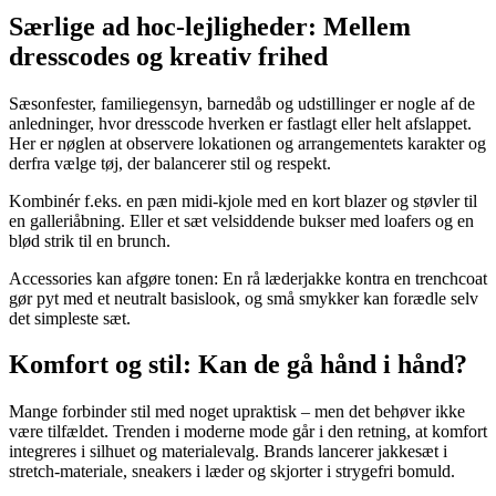
Særlige ad hoc-lejligheder: Mellem
dresscodes og kreativ frihed
Sæsonfester, familiegensyn, barnedåb og udstillinger er nogle af de
anledninger, hvor dresscode hverken er fastlagt eller helt afslappet.
Her er nøglen at observere lokationen og arrangementets karakter og
derfra vælge tøj, der balancerer stil og respekt.
Kombinér f.eks. en pæn midi-kjole med en kort blazer og støvler til
en galleriåbning. Eller et sæt velsiddende bukser med loafers og en
blød strik til en brunch.
Accessories kan afgøre tonen: En rå læderjakke kontra en trenchcoat
gør pyt med et neutralt basislook, og små smykker kan forædle selv
det simpleste sæt.
Komfort og stil: Kan de gå hånd i hånd?
Mange forbinder stil med noget upraktisk – men det behøver ikke
være tilfældet. Trenden i moderne mode går i den retning, at komfort
integreres i silhuet og materialevalg. Brands lancerer jakkesæt i
stretch-materiale, sneakers i læder og skjorter i strygefri bomuld.