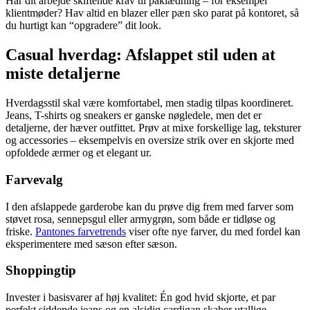
Har dit arbejde skiftende krav til påklædning – for eksempel
klientmøder? Hav altid en blazer eller pæn sko parat på kontoret, så
du hurtigt kan “opgradere” dit look.
Casual hverdag: Afslappet stil uden at
miste detaljerne
Hverdagsstil skal være komfortabel, men stadig tilpas koordineret.
Jeans, T-shirts og sneakers er ganske nøgledele, men det er
detaljerne, der hæver outfittet. Prøv at mixe forskellige lag, teksturer
og accessories – eksempelvis en oversize strik over en skjorte med
opfoldede ærmer og et elegant ur.
Farvevalg
I den afslappede garderobe kan du prøve dig frem med farver som
støvet rosa, sennepsgul eller armygrøn, som både er tidløse og
friske.
Pantones farvetrends
viser ofte nye farver, du med fordel kan
eksperimentere med sæson efter sæson.
Shoppingtip
Invester i basisvarer af høj kvalitet: Én god hvid skjorte, et par
perfekt siddende jeans og en alsidig cardigan skaber utallige