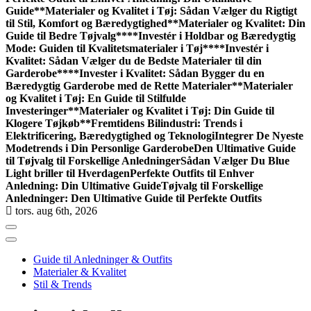
Guide**
Materialer og Kvalitet i Tøj: Sådan Vælger du Rigtigt
til Stil, Komfort og Bæredygtighed
**Materialer og Kvalitet: Din
Guide til Bedre Tøjvalg**
**Investér i Holdbar og Bæredygtig
Mode: Guiden til Kvalitetsmaterialer i Tøj**
**Investér i
Kvalitet: Sådan Vælger du de Bedste Materialer til din
Garderobe**
**Invester i Kvalitet: Sådan Bygger du en
Bæredygtig Garderobe med de Rette Materialer**
Materialer
og Kvalitet i Tøj: En Guide til Stilfulde
Investeringer
**Materialer og Kvalitet i Tøj: Din Guide til
Klogere Tøjkøb**
Fremtidens Bilindustri: Trends i
Elektrificering, Bæredygtighed og Teknologi
Integrer De Nyeste
Modetrends i Din Personlige Garderobe
Den Ultimative Guide
til Tøjvalg til Forskellige Anledninger
Sådan Vælger Du Blue
Light briller til Hverdagen
Perfekte Outfits til Enhver
Anledning: Din Ultimative Guide
Tøjvalg til Forskellige
Anledninger: Den Ultimative Guide til Perfekte Outfits
tors. aug 6th, 2026
Guide til Anledninger & Outfits
Materialer & Kvalitet
Stil & Trends