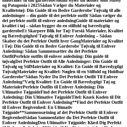
materialer til din garderobe
Sådan styler du ikoner som Stüssy
og Patagonia i 2025
Sådan Vælger du Materialer og
Kvalitetstøj: Din Guide til en Bedre Garderobe
´Tøjvalg til alle
anledninger – din guide til det perfekte outfit
´Sådan vælger du
det perfekte outfit til enhver anledning
Guide til materialer og
kvalitet i tøj – sådan bygger du en stilfuld og bæredygtig
garderobe
Et Skarpere Blik for Tøj: Forstå Materialer, Kvalitet
og Bæredygtighed
´Tøjvalg til Enhver Anledning – Sådan
Skaber du det Perfekte Outfit hver Gang
Materialer og Kvalitet
i Tøj: Din Guide til en Bedre Garderobe
´Tøjvalg til Enhver
Anledning: Sådan Sammen­sætter du det Perfekte
Outfit
Perfekte outfits til enhver anledning: Din guide til
tøjvalg
Det Perfekte Outfit til Alle Anledninger: Din Guide til
Tøjvalg og Stil
Materialer og Kvalitet: En Guide til Bæredygtigt
Tøjvalg
Materialer og Kvalitet: Nøglen til en Stilfuld og Holdbar
Garderobe
“Sådan Nyder Du Det Perfekte Outfit Til Enhver
Anledning”
Vælg Kvalitet: En Guide til Bæredygtigt Tøj og
Materialer
Perfekte Outfits til Enhver Anledning: Din
Ultimative Tøjguide
Find det Perfekte Outfit til Enhver
Anledning: Din Ultimative Tøjguide
Titel: Knæk Koden til Dit
Perfekte Outfit til Enhver Anledning
**Find det Perfekte Outfit
til Enhver Begivenhed: En Ultimativ
Tøjguide**
Sammensætning af det Perfekte Outfit til Enhver
Begivenhed
Sådan Sammenfatter du Det Perfekte Outfit til
Enhver Anledning
Den Ultimative Tøjguide: Klæd Dig Perfekt