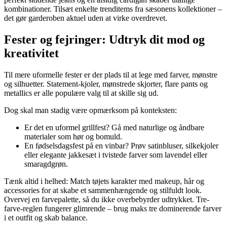
kombinationer. Tilsæt enkelte trenditems fra sæsonens kollektioner –
det gør garderoben aktuel uden at virke overdrevet.
Fester og fejringer: Udtryk dit mod og
kreativitet
Til mere uformelle fester er der plads til at lege med farver, mønstre
og silhuetter. Statement-kjoler, mønstrede skjorter, flare pants og
metallics er alle populære valg til at skille sig ud.
Dog skal man stadig være opmærksom på konteksten:
Er det en uformel grillfest? Gå med naturlige og åndbare
materialer som hør og bomuld.
En fødselsdagsfest på en vinbar? Prøv satinbluser, silkekjoler
eller elegante jakkesæt i tvistede farver som lavendel eller
smaragdgrøn.
Tænk altid i helhed: Match tøjets karakter med makeup, hår og
accessories for at skabe et sammenhængende og stilfuldt look.
Overvej en farvepalette, så du ikke overbebyrder udtrykket. Tre-
farve-reglen fungerer glimrende – brug maks tre dominerende farver
i et outfit og skab balance.