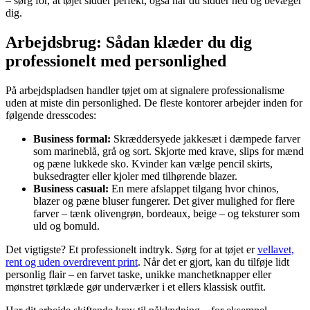
– sørg for, at tøjet sidder perfekt, også når du sidder ned og bevæger
dig.
Arbejdsbrug: Sådan klæder du dig
professionelt med personlighed
På arbejdspladsen handler tøjet om at signalere professionalisme
uden at miste din personlighed. De fleste kontorer arbejder inden for
følgende dresscodes:
Business formal:
Skræddersyede jakkesæt i dæmpede farver
som marineblå, grå og sort. Skjorte med krave, slips for mænd
og pæne lukkede sko. Kvinder kan vælge pencil skirts,
buksedragter eller kjoler med tilhørende blazer.
Business casual:
En mere afslappet tilgang hvor chinos,
blazer og pæne bluser fungerer. Det giver mulighed for flere
farver – tænk olivengrøn, bordeaux, beige – og teksturer som
uld og bomuld.
Det vigtigste? Et professionelt indtryk. Sørg for at tøjet er
vellavet,
rent og uden overdrevent print
. Når det er gjort, kan du tilføje lidt
personlig flair – en farvet taske, unikke manchetknapper eller
mønstret tørklæde gør underværker i et ellers klassisk outfit.