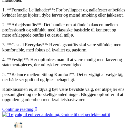
intentioner.
1. **Formelle Lejligheder**: For bryllupper og gallafester anbefales
kvinder lange kjoler i dybe farver og mænd smoking eller jakkesæt.
2. **Arbejdsoutfits**: Det handler om at finde balancen mellem
professionelt og stilfuldt, med klassiske basisdele til kontoret og
mere afslappede outfits i et casual miljø.
3. **Casual Everyday**: Hverdagsoutfits skal være stilfulde, men
komfortable, med fokus på kvalitet og pasform.
4. **Festtøj**: Her opfordres man til at være modig med farver og
statement-pieces, der udtrykker personlighed.
5. **Balance mellem Stil og Komfort**: Det er vigtigt at vælge tøj,
der både ser godt ud og føles behageligt.
Konklusionen er, at tøjvalg bør være bevidste valg, der afspejler ens
personlighed og de forskellige anledninger. Bloggen opfordrer til at
opgradere garderoben med kvalitetsbasisvarer.
Continue reading