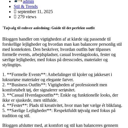
admin
Stil & Trends
september 11, 2025
279 views
´Tøjvalg til enhver anledning: Guide til det perfekte outfit
Bloggen handler om vigtigheden af at klæde sig passende til
forskellige lejligheder og hvordan man kan balancere personlig stil
med konteksten. Den beskriver, hvordan outfits bør tilpasses
formelle events, arbejdspladser, casual hverdagslooks, fester og
særlige lejligheder, med fokus på dresscodes, materialer og
stylingtips.
1. **Formelle Events**: Anbefalinger til kjoler og jakkesæt i
luksuriøse materialer og elegante farver.
2. **Business Outfits**: Vigtigheden af professionelt men
komfortabelt tøj, der signalerer seriøsitet.
3. **Casual Hverdagsoutfits**: Enkle og funktionelle looks, der
ikke er sjuskede, men stilfulde.
4. **Fester**: Plads til kreativitet, hvor man bør vælge ét blikfang.
5. **Særlige Lejligheder**: Respektfuldt tøjvalg med fokus på
tradition og stil.
Bloggen afslutter med, at komfort og stil kan balanceres gennem