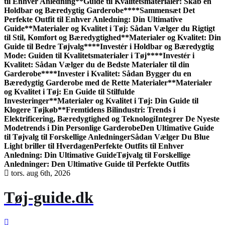
til Enhver Anledning
**Guide til Kvalitetsmaterialer: Skab en
Holdbar og Bæredygtig Garderobe**
**Sammensæt Det
Perfekte Outfit til Enhver Anledning: Din Ultimative
Guide**
Materialer og Kvalitet i Tøj: Sådan Vælger du Rigtigt
til Stil, Komfort og Bæredygtighed
**Materialer og Kvalitet: Din
Guide til Bedre Tøjvalg**
**Investér i Holdbar og Bæredygtig
Mode: Guiden til Kvalitetsmaterialer i Tøj**
**Investér i
Kvalitet: Sådan Vælger du de Bedste Materialer til din
Garderobe**
**Invester i Kvalitet: Sådan Bygger du en
Bæredygtig Garderobe med de Rette Materialer**
Materialer
og Kvalitet i Tøj: En Guide til Stilfulde
Investeringer
**Materialer og Kvalitet i Tøj: Din Guide til
Klogere Tøjkøb**
Fremtidens Bilindustri: Trends i
Elektrificering, Bæredygtighed og Teknologi
Integrer De Nyeste
Modetrends i Din Personlige Garderobe
Den Ultimative Guide
til Tøjvalg til Forskellige Anledninger
Sådan Vælger Du Blue
Light briller til Hverdagen
Perfekte Outfits til Enhver
Anledning: Din Ultimative Guide
Tøjvalg til Forskellige
Anledninger: Den Ultimative Guide til Perfekte Outfits
tors. aug 6th, 2026
Tøj-guide.dk