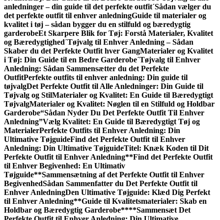
anledninger – din guide til det perfekte outfit
´Sådan vælger du
det perfekte outfit til enhver anledning
Guide til materialer og
kvalitet i tøj – sådan bygger du en stilfuld og bæredygtig
garderobe
Et Skarpere Blik for Tøj: Forstå Materialer, Kvalitet
og Bæredygtighed
´Tøjvalg til Enhver Anledning – Sådan
Skaber du det Perfekte Outfit hver Gang
Materialer og Kvalitet
i Tøj: Din Guide til en Bedre Garderobe
´Tøjvalg til Enhver
Anledning: Sådan Sammen­sætter du det Perfekte
Outfit
Perfekte outfits til enhver anledning: Din guide til
tøjvalg
Det Perfekte Outfit til Alle Anledninger: Din Guide til
Tøjvalg og Stil
Materialer og Kvalitet: En Guide til Bæredygtigt
Tøjvalg
Materialer og Kvalitet: Nøglen til en Stilfuld og Holdbar
Garderobe
“Sådan Nyder Du Det Perfekte Outfit Til Enhver
Anledning”
Vælg Kvalitet: En Guide til Bæredygtigt Tøj og
Materialer
Perfekte Outfits til Enhver Anledning: Din
Ultimative Tøjguide
Find det Perfekte Outfit til Enhver
Anledning: Din Ultimative Tøjguide
Titel: Knæk Koden til Dit
Perfekte Outfit til Enhver Anledning
**Find det Perfekte Outfit
til Enhver Begivenhed: En Ultimativ
Tøjguide**
Sammensætning af det Perfekte Outfit til Enhver
Begivenhed
Sådan Sammenfatter du Det Perfekte Outfit til
Enhver Anledning
Den Ultimative Tøjguide: Klæd Dig Perfekt
til Enhver Anledning
**Guide til Kvalitetsmaterialer: Skab en
Holdbar og Bæredygtig Garderobe**
**Sammensæt Det
Perfekte Outfit til Enhver Anledning: Din Ultimative