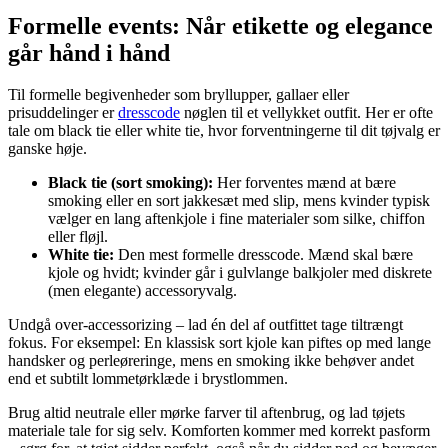
Formelle events: Når etikette og elegance
går hånd i hånd
Til formelle begivenheder som bryllupper, gallaer eller
prisuddelinger er
dresscode
nøglen til et vellykket outfit. Her er ofte
tale om black tie eller white tie, hvor forventningerne til dit tøjvalg er
ganske høje.
Black tie (sort smoking):
Her forventes mænd at bære
smoking eller en sort jakkesæt med slip, mens kvinder typisk
vælger en lang aftenkjole i fine materialer som silke, chiffon
eller fløjl.
White tie:
Den mest formelle dresscode. Mænd skal bære
kjole og hvidt; kvinder går i gulvlange balkjoler med diskrete
(men elegante) accessoryvalg.
Undgå over-accessorizing – lad én del af outfittet tage tiltrængt
fokus. For eksempel: En klassisk sort kjole kan piftes op med lange
handsker og perleøreringe, mens en smoking ikke behøver andet
end et subtilt lommetørklæde i brystlommen.
Brug altid neutrale eller mørke farver til aftenbrug, og lad tøjets
materiale tale for sig selv. Komforten kommer med korrekt pasform