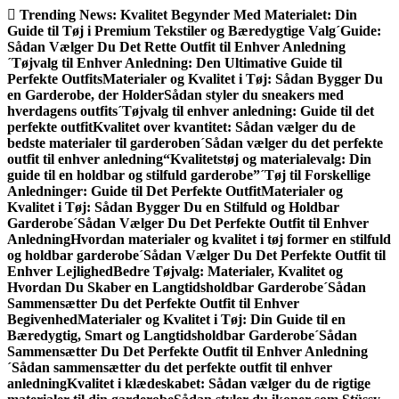
Gå
Trending News:
Kvalitet Begynder Med Materialet: Din
til
Guide til Tøj i Premium Tekstiler og Bæredygtige Valg
´Guide:
indhold
Sådan Vælger Du Det Rette Outfit til Enhver Anledning
´Tøjvalg til Enhver Anledning: Den Ultimative Guide til
Perfekte Outfits
Materialer og Kvalitet i Tøj: Sådan Bygger Du
en Garderobe, der Holder
Sådan styler du sneakers med
hverdagens outfits
´Tøjvalg til enhver anledning: Guide til det
perfekte outfit
Kvalitet over kvantitet: Sådan vælger du de
bedste materialer til garderoben
´Sådan vælger du det perfekte
outfit til enhver anledning
“Kvalitetstøj og materialevalg: Din
guide til en holdbar og stilfuld garderobe”
´Tøj til Forskellige
Anledninger: Guide til Det Perfekte Outfit
Materialer og
Kvalitet i Tøj: Sådan Bygger Du en Stilfuld og Holdbar
Garderobe
´Sådan Vælger Du Det Perfekte Outfit til Enhver
Anledning
Hvordan materialer og kvalitet i tøj former en stilfuld
og holdbar garderobe
´Sådan Vælger Du Det Perfekte Outfit til
Enhver Lejlighed
Bedre Tøjvalg: Materialer, Kvalitet og
Hvordan Du Skaber en Langtidsholdbar Garderobe
´Sådan
Sammensætter Du det Perfekte Outfit til Enhver
Begivenhed
Materialer og Kvalitet i Tøj: Din Guide til en
Bæredygtig, Smart og Langtidsholdbar Garderobe
´Sådan
Sammensætter Du Det Perfekte Outfit til Enhver Anledning
´Sådan sammensætter du det perfekte outfit til enhver
anledning
Kvalitet i klædeskabet: Sådan vælger du de rigtige