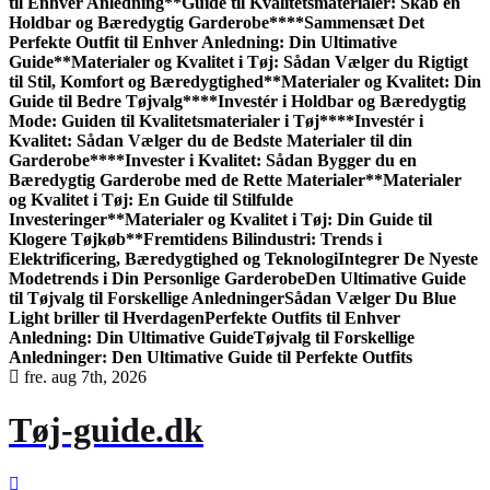
til Enhver Anledning
**Guide til Kvalitetsmaterialer: Skab en
Holdbar og Bæredygtig Garderobe**
**Sammensæt Det
Perfekte Outfit til Enhver Anledning: Din Ultimative
Guide**
Materialer og Kvalitet i Tøj: Sådan Vælger du Rigtigt
til Stil, Komfort og Bæredygtighed
**Materialer og Kvalitet: Din
Guide til Bedre Tøjvalg**
**Investér i Holdbar og Bæredygtig
Mode: Guiden til Kvalitetsmaterialer i Tøj**
**Investér i
Kvalitet: Sådan Vælger du de Bedste Materialer til din
Garderobe**
**Invester i Kvalitet: Sådan Bygger du en
Bæredygtig Garderobe med de Rette Materialer**
Materialer
og Kvalitet i Tøj: En Guide til Stilfulde
Investeringer
**Materialer og Kvalitet i Tøj: Din Guide til
Klogere Tøjkøb**
Fremtidens Bilindustri: Trends i
Elektrificering, Bæredygtighed og Teknologi
Integrer De Nyeste
Modetrends i Din Personlige Garderobe
Den Ultimative Guide
til Tøjvalg til Forskellige Anledninger
Sådan Vælger Du Blue
Light briller til Hverdagen
Perfekte Outfits til Enhver
Anledning: Din Ultimative Guide
Tøjvalg til Forskellige
Anledninger: Den Ultimative Guide til Perfekte Outfits
fre. aug 7th, 2026
Tøj-guide.dk