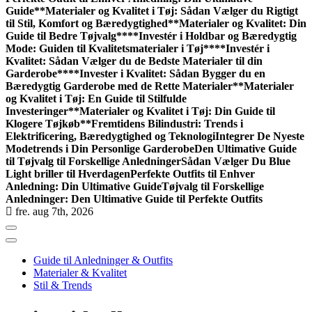
Guide**
Materialer og Kvalitet i Tøj: Sådan Vælger du Rigtigt
til Stil, Komfort og Bæredygtighed
**Materialer og Kvalitet: Din
Guide til Bedre Tøjvalg**
**Investér i Holdbar og Bæredygtig
Mode: Guiden til Kvalitetsmaterialer i Tøj**
**Investér i
Kvalitet: Sådan Vælger du de Bedste Materialer til din
Garderobe**
**Invester i Kvalitet: Sådan Bygger du en
Bæredygtig Garderobe med de Rette Materialer**
Materialer
og Kvalitet i Tøj: En Guide til Stilfulde
Investeringer
**Materialer og Kvalitet i Tøj: Din Guide til
Klogere Tøjkøb**
Fremtidens Bilindustri: Trends i
Elektrificering, Bæredygtighed og Teknologi
Integrer De Nyeste
Modetrends i Din Personlige Garderobe
Den Ultimative Guide
til Tøjvalg til Forskellige Anledninger
Sådan Vælger Du Blue
Light briller til Hverdagen
Perfekte Outfits til Enhver
Anledning: Din Ultimative Guide
Tøjvalg til Forskellige
Anledninger: Den Ultimative Guide til Perfekte Outfits
fre. aug 7th, 2026
Guide til Anledninger & Outfits
Materialer & Kvalitet
Stil & Trends