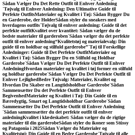
Sådan Vælger Du Det Rette Outfit til Enhver Anledning
´Tøjvalg til Enhver Anledning: Den Ultimative Guide til
Perfekte Outfits
Materialer og Kvalitet i Tøj: Sådan Bygger Du
en Garderobe, der Holder
Sådan styler du sneakers med
hverdagens outfits
´Tøjvalg til enhver anledning: Guide til det
perfekte outfit
Kvalitet over kvantitet: Sådan vælger du de
bedste materialer til garderoben
´Sådan vælger du det perfekte
outfit til enhver anledning
“Kvalitetstøj og materialevalg: Din
guide til en holdbar og stilfuld garderobe”
´Tøj til Forskellige
Anledninger: Guide til Det Perfekte Outfit
Materialer og
Kvalitet i Tøj: Sådan Bygger Du en Stilfuld og Holdbar
Garderobe
´Sådan Vælger Du Det Perfekte Outfit til Enhver
Anledning
Hvordan materialer og kvalitet i tøj former en stilfuld
og holdbar garderobe
´Sådan Vælger Du Det Perfekte Outfit til
Enhver Lejlighed
Bedre Tøjvalg: Materialer, Kvalitet og
Hvordan Du Skaber en Langtidsholdbar Garderobe
´Sådan
Sammensætter Du det Perfekte Outfit til Enhver
Begivenhed
Materialer og Kvalitet i Tøj: Din Guide til en
Bæredygtig, Smart og Langtidsholdbar Garderobe
´Sådan
Sammensætter Du Det Perfekte Outfit til Enhver Anledning
´Sådan sammensætter du det perfekte outfit til enhver
anledning
Kvalitet i klædeskabet: Sådan vælger du de rigtige
materialer til din garderobe
Sådan styler du ikoner som Stüssy
og Patagonia i 2025
Sådan Vælger du Materialer og
Kvalitetstøj: Din Guide til en Bedre Garderobe
´Tøjvalg til alle