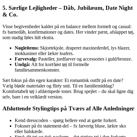
5. Særlige Lejligheder – Dåb, Jubilæum, Date Night
& Co.
Visse begivenheder kalder på en balance mellem formelt og casual:
fx barnedåb, konfirmationer og dates. Her vinder pænt, afslappet tøj,
som stadig føles lidt ekstra.
Nøgleitems:
Skjortekjole, draperet maxinederdel, lys blazer,
mokkasiner eller lækre loafers.
Farvevalg:
Pasteller, jordfarver og accessories i guld/bronze.
Undgå:
Alt for kort/løst tøj til formelle
familiesammenkomster.
Sæt fokus på din egen karakter: Et romantisk outfit på en date?
Vælg bløde materialer og flirty snit. Til en familiemiddag?
Komfortabelt tøj i afdæmpede toner. Brug spejlet – du skal ligne dig
selv, bare i en velklædt version.
Afsluttende Stylingtips på Tværs af Alle Anledninger
Kend dresscoden – spørg hellere end at gætte forkert.
Fokuser på én statement-del – fx farverig bluse, lækre sko
eller halskæde.
Stryk dit tøj og tjek pasform – det rigtige tøj i den forkerte