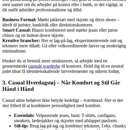
men uanset om du arbejder på kontor eller i butik, er det vigtigt, at
dit outfit udstråler professionalisme og tillid.
Business Formal:
Mørkt jakkesæt med skjorte og dress shoes –
ideelt til jurister, bankfolk eller direktionskontorer.
Smart Casual:
Blazer kombineret med mørke jeans eller pæne
chinos og en button-down skjorte.
Kreative brancher:
Her er lag-på-lag, eksperimenterende snit og
teksturer mere tilladt. Gå efter velkoordinerede farver og moderigtig
minimalisme.
Ønsker du at fremstå mere struktureret, så arbejde med en
gennemtænkt
capsule wardrobe
til kontoret. Hold dig til en neutral
palet tilsat få identitetsskabende farveelementer og stilrent fodtøj.
3. Casual Hverdagstøj – Når Komfort og Stil Går
Hånd i Hånd
Casual attire behøver ikke betyde kedeligt – tværtimod. Her er der
stor frihed til at kombinere personlighed med komfort.
Essentials:
Velpassende jeans, basic T-shirts, cardigans,
sneakers, læderjakker og skjorter med afslappet pasform.
Stil-tip:
Brug lag-på-lag og kombiner teksturer, f.eks. chunky