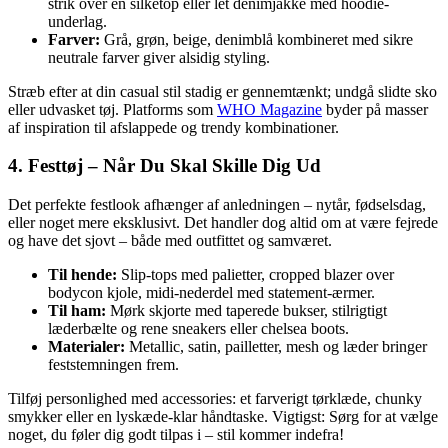
strik over en silketop eller let denimjakke med hoodie-
underlag.
Farver:
Grå, grøn, beige, denimblå kombineret med sikre
neutrale farver giver alsidig styling.
Stræb efter at din casual stil stadig er gennemtænkt; undgå slidte sko
eller udvasket tøj. Platforms som
WHO Magazine
byder på masser
af inspiration til afslappede og trendy kombinationer.
4. Festtøj – Når Du Skal Skille Dig Ud
Det perfekte festlook afhænger af anledningen – nytår, fødselsdag,
eller noget mere eksklusivt. Det handler dog altid om at være fejrede
og have det sjovt – både med outfittet og samværet.
Til hende:
Slip-tops med palietter, cropped blazer over
bodycon kjole, midi-nederdel med statement-ærmer.
Til ham:
Mørk skjorte med taperede bukser, stilrigtigt
læderbælte og rene sneakers eller chelsea boots.
Materialer:
Metallic, satin, pailletter, mesh og læder bringer
feststemningen frem.
Tilføj personlighed med accessories: et farverigt tørklæde, chunky
smykker eller en lyskæde-klar håndtaske. Vigtigst: Sørg for at vælge
noget, du føler dig godt tilpas i – stil kommer indefra!