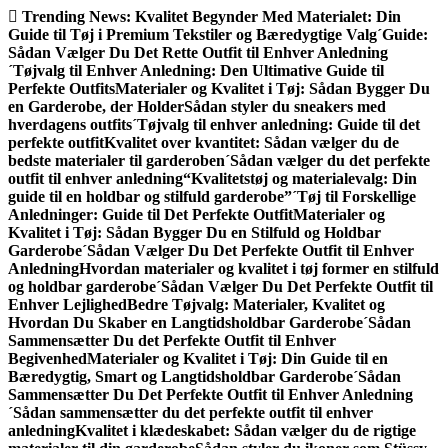
Gå
Trending News:
Kvalitet Begynder Med Materialet: Din
til
Guide til Tøj i Premium Tekstiler og Bæredygtige Valg
´Guide:
indhold
Sådan Vælger Du Det Rette Outfit til Enhver Anledning
´Tøjvalg til Enhver Anledning: Den Ultimative Guide til
Perfekte Outfits
Materialer og Kvalitet i Tøj: Sådan Bygger Du
en Garderobe, der Holder
Sådan styler du sneakers med
hverdagens outfits
´Tøjvalg til enhver anledning: Guide til det
perfekte outfit
Kvalitet over kvantitet: Sådan vælger du de
bedste materialer til garderoben
´Sådan vælger du det perfekte
outfit til enhver anledning
“Kvalitetstøj og materialevalg: Din
guide til en holdbar og stilfuld garderobe”
´Tøj til Forskellige
Anledninger: Guide til Det Perfekte Outfit
Materialer og
Kvalitet i Tøj: Sådan Bygger Du en Stilfuld og Holdbar
Garderobe
´Sådan Vælger Du Det Perfekte Outfit til Enhver
Anledning
Hvordan materialer og kvalitet i tøj former en stilfuld
og holdbar garderobe
´Sådan Vælger Du Det Perfekte Outfit til
Enhver Lejlighed
Bedre Tøjvalg: Materialer, Kvalitet og
Hvordan Du Skaber en Langtidsholdbar Garderobe
´Sådan
Sammensætter Du det Perfekte Outfit til Enhver
Begivenhed
Materialer og Kvalitet i Tøj: Din Guide til en
Bæredygtig, Smart og Langtidsholdbar Garderobe
´Sådan
Sammensætter Du Det Perfekte Outfit til Enhver Anledning
´Sådan sammensætter du det perfekte outfit til enhver
anledning
Kvalitet i klædeskabet: Sådan vælger du de rigtige