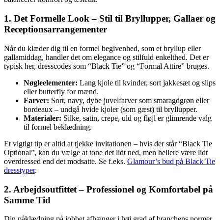
1. Det Formelle Look – Stil til Bryllupper, Gallaer og
Receptionsarrangementer
Når du klæder dig til en formel begivenhed, som et bryllup eller
gallamiddag, handler det om elegance og stilfuld enkelthed. Det er
typisk her, dresscodes som “Black Tie” og “Formal Attire” bruges.
Nøgleelementer:
Lang kjole til kvinder, sort jakkesæt og slips
eller butterfly for mænd.
Farver:
Sort, navy, dybe juvelfarver som smaragdgrøn eller
bordeaux – undgå hvide kjoler (som gæst) til bryllupper.
Materialer:
Silke, satin, crepe, uld og fløjl er glimrende valg
til formel beklædning.
Et vigtigt tip er altid at tjekke invitationen – hvis der står “Black Tie
Optional”, kan du vælge at tone det lidt ned, men hellere være lidt
overdressed end det modsatte. Se f.eks.
Glamour’s bud på Black Tie
dresstyper
.
2. Arbejdsoutfittet – Professionel og Komfortabel på
Samme Tid
Din påklædning på jobbet afhænger i høj grad af branchens normer,