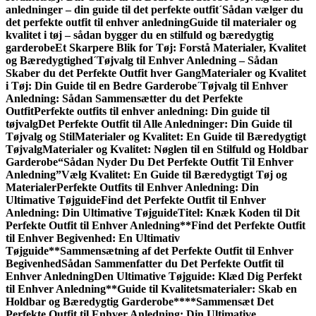
anledninger – din guide til det perfekte outfit
´Sådan vælger du
det perfekte outfit til enhver anledning
Guide til materialer og
kvalitet i tøj – sådan bygger du en stilfuld og bæredygtig
garderobe
Et Skarpere Blik for Tøj: Forstå Materialer, Kvalitet
og Bæredygtighed
´Tøjvalg til Enhver Anledning – Sådan
Skaber du det Perfekte Outfit hver Gang
Materialer og Kvalitet
i Tøj: Din Guide til en Bedre Garderobe
´Tøjvalg til Enhver
Anledning: Sådan Sammen­sætter du det Perfekte
Outfit
Perfekte outfits til enhver anledning: Din guide til
tøjvalg
Det Perfekte Outfit til Alle Anledninger: Din Guide til
Tøjvalg og Stil
Materialer og Kvalitet: En Guide til Bæredygtigt
Tøjvalg
Materialer og Kvalitet: Nøglen til en Stilfuld og Holdbar
Garderobe
“Sådan Nyder Du Det Perfekte Outfit Til Enhver
Anledning”
Vælg Kvalitet: En Guide til Bæredygtigt Tøj og
Materialer
Perfekte Outfits til Enhver Anledning: Din
Ultimative Tøjguide
Find det Perfekte Outfit til Enhver
Anledning: Din Ultimative Tøjguide
Titel: Knæk Koden til Dit
Perfekte Outfit til Enhver Anledning
**Find det Perfekte Outfit
til Enhver Begivenhed: En Ultimativ
Tøjguide**
Sammensætning af det Perfekte Outfit til Enhver
Begivenhed
Sådan Sammenfatter du Det Perfekte Outfit til
Enhver Anledning
Den Ultimative Tøjguide: Klæd Dig Perfekt
til Enhver Anledning
**Guide til Kvalitetsmaterialer: Skab en
Holdbar og Bæredygtig Garderobe**
**Sammensæt Det
Perfekte Outfit til Enhver Anledning: Din Ultimative