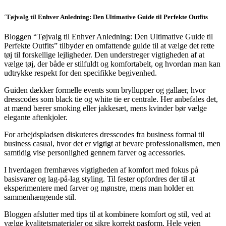
´Tøjvalg til Enhver Anledning: Den Ultimative Guide til Perfekte Outfits
Bloggen “Tøjvalg til Enhver Anledning: Den Ultimative Guide til
Perfekte Outfits” tilbyder en omfattende guide til at vælge det rette
tøj til forskellige lejligheder. Den understreger vigtigheden af at
vælge tøj, der både er stilfuldt og komfortabelt, og hvordan man kan
udtrykke respekt for den specifikke begivenhed.
Guiden dækker formelle events som bryllupper og gallaer, hvor
dresscodes som black tie og white tie er centrale. Her anbefales det,
at mænd bærer smoking eller jakkesæt, mens kvinder bør vælge
elegante aftenkjoler.
For arbejdspladsen diskuteres dresscodes fra business formal til
business casual, hvor det er vigtigt at bevare professionalismen, men
samtidig vise personlighed gennem farver og accessories.
I hverdagen fremhæves vigtigheden af komfort med fokus på
basisvarer og lag-på-lag styling. Til fester opfordres der til at
eksperimentere med farver og mønstre, mens man holder en
sammenhængende stil.
Bloggen afslutter med tips til at kombinere komfort og stil, ved at
vælge kvalitetsmaterialer og sikre korrekt pasform. Hele vejen