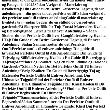
materialer til din garderobe
Sådan styler du ikoner som Stüssy
og Patagonia i 2025
Sådan Vælger du Materialer og
Kvalitetstøj: Din Guide til en Bedre Garderobe
´Tøjvalg til alle
anledninger – din guide til det perfekte outfit
´Sådan vælger du
det perfekte outfit til enhver anledning
Guide til materialer og
kvalitet i tøj – sådan bygger du en stilfuld og bæredygtig
garderobe
Et Skarpere Blik for Tøj: Forstå Materialer, Kvalitet
og Bæredygtighed
´Tøjvalg til Enhver Anledning – Sådan
Skaber du det Perfekte Outfit hver Gang
Materialer og Kvalitet
i Tøj: Din Guide til en Bedre Garderobe
´Tøjvalg til Enhver
Anledning: Sådan Sammen­sætter du det Perfekte
Outfit
Perfekte outfits til enhver anledning: Din guide til
tøjvalg
Det Perfekte Outfit til Alle Anledninger: Din Guide til
Tøjvalg og Stil
Materialer og Kvalitet: En Guide til Bæredygtigt
Tøjvalg
Materialer og Kvalitet: Nøglen til en Stilfuld og Holdbar
Garderobe
“Sådan Nyder Du Det Perfekte Outfit Til Enhver
Anledning”
Vælg Kvalitet: En Guide til Bæredygtigt Tøj og
Materialer
Perfekte Outfits til Enhver Anledning: Din
Ultimative Tøjguide
Find det Perfekte Outfit til Enhver
Anledning: Din Ultimative Tøjguide
Titel: Knæk Koden til Dit
Perfekte Outfit til Enhver Anledning
**Find det Perfekte Outfit
til Enhver Begivenhed: En Ultimativ
Tøjguide**
Sammensætning af det Perfekte Outfit til Enhver
Begivenhed
Sådan Sammenfatter du Det Perfekte Outfit til
Enhver Anledning
Den Ultimative Tøjguide: Klæd Dig Perfekt