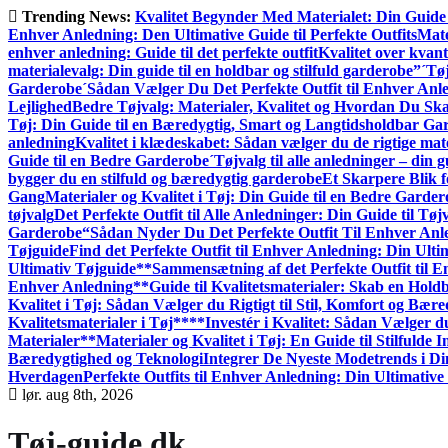
Gå
Trending News:
Kvalitet Begynder Med Materialet: Din Guide 
til
Enhver Anledning: Den Ultimative Guide til Perfekte Outfits
Mate
indhold
enhver anledning: Guide til det perfekte outfit
Kvalitet over kvant
materialevalg: Din guide til en holdbar og stilfuld garderobe”
´Tøj
Garderobe
´Sådan Vælger Du Det Perfekte Outfit til Enhver Anl
Lejlighed
Bedre Tøjvalg: Materialer, Kvalitet og Hvordan Du S
Tøj: Din Guide til en Bæredygtig, Smart og Langtidsholdbar Ga
anledning
Kvalitet i klædeskabet: Sådan vælger du de rigtige mate
Guide til en Bedre Garderobe
´Tøjvalg til alle anledninger – din gu
bygger du en stilfuld og bæredygtig garderobe
Et Skarpere Blik f
Gang
Materialer og Kvalitet i Tøj: Din Guide til en Bedre Garde
tøjvalg
Det Perfekte Outfit til Alle Anledninger: Din Guide til Tøjv
Garderobe
“Sådan Nyder Du Det Perfekte Outfit Til Enhver Anl
Tøjguide
Find det Perfekte Outfit til Enhver Anledning: Din Ulti
Ultimativ Tøjguide**
Sammensætning af det Perfekte Outfit til 
Enhver Anledning
**Guide til Kvalitetsmaterialer: Skab en Hol
Kvalitet i Tøj: Sådan Vælger du Rigtigt til Stil, Komfort og Bær
Kvalitetsmaterialer i Tøj**
**Investér i Kvalitet: Sådan Vælger d
Materialer**
Materialer og Kvalitet i Tøj: En Guide til Stilfulde I
Bæredygtighed og Teknologi
Integrer De Nyeste Modetrends i Di
Hverdagen
Perfekte Outfits til Enhver Anledning: Din Ultimative
lør. aug 8th, 2026
Tøj-guide.dk