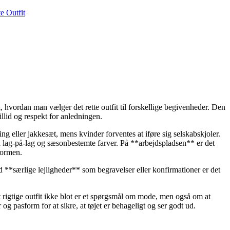
 hvordan man vælger det rette outfit til forskellige begivenheder. Den
illid og respekt for anledningen.
eller jakkesæt, mens kvinder forventes at iføre sig selskabskjoler.
lag-på-lag og sæsonbestemte farver. På **arbejdspladsen** er det
normen.
ed **særlige lejligheder** som begravelser eller konfirmationer er det
t rigtige outfit ikke blot er et spørgsmål om mode, men også om at
 og pasform for at sikre, at tøjet er behageligt og ser godt ud.