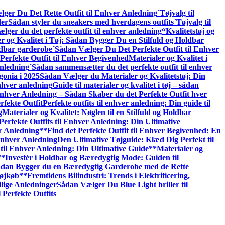
ger Du Det Rette Outfit til Enhver Anledning
´Tøjvalg til
der
Sådan styler du sneakers med hverdagens outfits
´Tøjvalg til
lger du det perfekte outfit til enhver anledning
“Kvalitetstøj og
r og Kvalitet i Tøj: Sådan Bygger Du en Stilfuld og Holdbar
oldbar garderobe
´Sådan Vælger Du Det Perfekte Outfit til Enhver
erfekte Outfit til Enhver Begivenhed
Materialer og Kvalitet i
nledning
´Sådan sammensætter du det perfekte outfit til enhver
gonia i 2025
Sådan Vælger du Materialer og Kvalitetstøj: Din
enhver anledning
Guide til materialer og kvalitet i tøj – sådan
 Enhver Anledning – Sådan Skaber du det Perfekte Outfit hver
rfekte Outfit
Perfekte outfits til enhver anledning: Din guide til
g
Materialer og Kvalitet: Nøglen til en Stilfuld og Holdbar
Perfekte Outfits til Enhver Anledning: Din Ultimative
er Anledning
**Find det Perfekte Outfit til Enhver Begivenhed: En
Enhver Anledning
Den Ultimative Tøjguide: Klæd Dig Perfekt til
til Enhver Anledning: Din Ultimative Guide**
Materialer og
**Investér i Holdbar og Bæredygtig Mode: Guiden til
 Sådan Bygger du en Bæredygtig Garderobe med de Rette
Tøjkøb**
Fremtidens Bilindustri: Trends i Elektrificering,
llige Anledninger
Sådan Vælger Du Blue Light briller til
 Perfekte Outfits