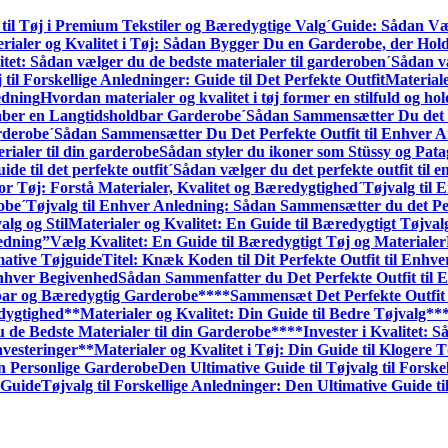
til Tøj i Premium Tekstiler og Bæredygtige Valg
´Guide: Sådan Væl
rialer og Kvalitet i Tøj: Sådan Bygger Du en Garderobe, der Hol
itet: Sådan vælger du de bedste materialer til garderoben
´Sådan væ
 til Forskellige Anledninger: Guide til Det Perfekte Outfit
Materiale
edning
Hvordan materialer og kvalitet i tøj former en stilfuld og h
kaber en Langtidsholdbar Garderobe
´Sådan Sammensætter Du det P
rderobe
´Sådan Sammensætter Du Det Perfekte Outfit til Enhver A
rialer til din garderobe
Sådan styler du ikoner som Stüssy og Pata
ide til det perfekte outfit
´Sådan vælger du det perfekte outfit til 
or Tøj: Forstå Materialer, Kvalitet og Bæredygtighed
´Tøjvalg til
robe
´Tøjvalg til Enhver Anledning: Sådan Sammen­sætter du det Pe
alg og Stil
Materialer og Kvalitet: En Guide til Bæredygtigt Tøjval
edning”
Vælg Kvalitet: En Guide til Bæredygtigt Tøj og Materialer
mative Tøjguide
Titel: Knæk Koden til Dit Perfekte Outfit til Enhv
Enhver Begivenhed
Sådan Sammenfatter du Det Perfekte Outfit til 
dbar og Bæredygtig Garderobe**
**Sammensæt Det Perfekte Outfit 
edygtighed
**Materialer og Kvalitet: Din Guide til Bedre Tøjvalg**
u de Bedste Materialer til din Garderobe**
**Invester i Kvalitet:
nvesteringer
**Materialer og Kvalitet i Tøj: Din Guide til Klogere 
n Personlige Garderobe
Den Ultimative Guide til Tøjvalg til Forske
 Guide
Tøjvalg til Forskellige Anledninger: Den Ultimative Guide til