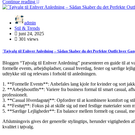
Continue reading
admin
Stil & Trends
juni 24, 2025
301 views
´Tøjvalg til Enhver Anledning – Sådan Skaber du det Perfekte Outfit hver Ga
Bloggen “Tøjvalg til Enhver Anledning” præsenterer en guide til at væl
formelle events, arbejdspladser, casual hverdag, fester og særlige lejl
udtrykke stil og relevans i forhold til anledningen.
1. **Formelle Events**: Anbefales lang kjole for kvinder og sort jak
2. **Arbejdsoutfits**: Variere fra business formal til smart casual, a
professionelt.
3. **Casual Hverdagstøj**: Opfordrer til at kombinere komfort og stil
4. **Festtøj**: Fokus på at skille sig ud med festlige materialer som m
5. **Særlige Lejligheder**: En balance mellem formelt og casual, med
Afslutningsvis gives der generelle stylingtips, herunder vigtigheden 
kvalitet i tøjvalg.