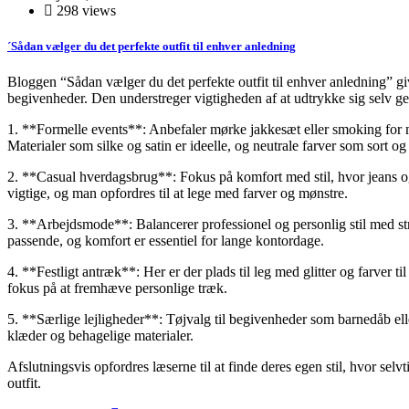
298 views
´Sådan vælger du det perfekte outfit til enhver anledning
Bloggen “Sådan vælger du det perfekte outfit til enhver anledning” giver
begivenheder. Den understreger vigtigheden af at udtrykke sig selv ge
1. **Formelle events**: Anbefaler mørke jakkesæt eller smoking for m
Materialer som silke og satin er ideelle, og neutrale farver som sort o
2. **Casual hverdagsbrug**: Fokus på komfort med stil, hvor jeans og 
vigtige, og man opfordres til at lege med farver og mønstre.
3. **Arbejdsmode**: Balancerer professionel og personlig stil med s
passende, og komfort er essentiel for lange kontordage.
4. **Festligt antræk**: Her er der plads til leg med glitter og farver t
fokus på at fremhæve personlige træk.
5. **Særlige lejligheder**: Tøjvalg til begivenheder som barnedåb ell
klæder og behagelige materialer.
Afslutningsvis opfordres læserne til at finde deres egen stil, hvor selvti
outfit.