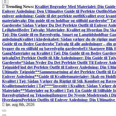
Trending News:
Kvalitet Begynder Med Materialet: Din Guide 
Enhver Anledning: Den Ultimative Guide til Perfekte Outfits
Mate
enhver anledning: Guide til det perfekte outfit
Kvalitet over kvant
materialevalg: Din guide til en holdbar og stilfuld garderobe”
´Tøj
Garderobe
´Sådan Vælger Du Det Perfekte Outfit til Enhver Anl
Lejlighed
Bedre Tøjvalg: Materialer, Kvalitet og Hvordan Du S
Tøj: Din Guide til en Bæredygtig, Smart og Langtidsholdbar Ga
anledning
Kvalitet i klædeskabet: Sådan vælger du de rigtige mate
Guide til en Bedre Garderobe
´Tøjvalg til alle anledninger – din gu
bygger du en stilfuld og bæredygtig garderobe
Et Skarpere Blik f
Gang
Materialer og Kvalitet i Tøj: Din Guide til en Bedre Garde
tøjvalg
Det Perfekte Outfit til Alle Anledninger: Din Guide til Tøjv
Garderobe
“Sådan Nyder Du Det Perfekte Outfit Til Enhver Anl
Tøjguide
Find det Perfekte Outfit til Enhver Anledning: Din Ulti
Ultimativ Tøjguide**
Sammensætning af det Perfekte Outfit til 
Enhver Anledning
**Guide til Kvalitetsmaterialer: Skab en Hol
Kvalitet i Tøj: Sådan Vælger du Rigtigt til Stil, Komfort og Bær
Kvalitetsmaterialer i Tøj**
**Investér i Kvalitet: Sådan Vælger d
Materialer**
Materialer og Kvalitet i Tøj: En Guide til Stilfulde I
Bæredygtighed og Teknologi
Integrer De Nyeste Modetrends i Di
Hverdagen
Perfekte Outfits til Enhver Anledning: Din Ultimative
lør. aug 8th, 2026