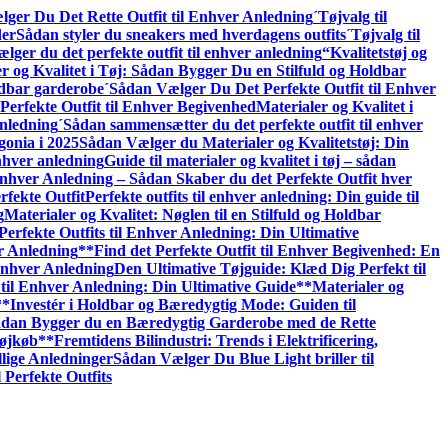
ger Du Det Rette Outfit til Enhver Anledning
´Tøjvalg til
der
Sådan styler du sneakers med hverdagens outfits
´Tøjvalg til
lger du det perfekte outfit til enhver anledning
“Kvalitetstøj og
r og Kvalitet i Tøj: Sådan Bygger Du en Stilfuld og Holdbar
oldbar garderobe
´Sådan Vælger Du Det Perfekte Outfit til Enhver
erfekte Outfit til Enhver Begivenhed
Materialer og Kvalitet i
nledning
´Sådan sammensætter du det perfekte outfit til enhver
gonia i 2025
Sådan Vælger du Materialer og Kvalitetstøj: Din
enhver anledning
Guide til materialer og kvalitet i tøj – sådan
 Enhver Anledning – Sådan Skaber du det Perfekte Outfit hver
rfekte Outfit
Perfekte outfits til enhver anledning: Din guide til
g
Materialer og Kvalitet: Nøglen til en Stilfuld og Holdbar
Perfekte Outfits til Enhver Anledning: Din Ultimative
er Anledning
**Find det Perfekte Outfit til Enhver Begivenhed: En
Enhver Anledning
Den Ultimative Tøjguide: Klæd Dig Perfekt til
til Enhver Anledning: Din Ultimative Guide**
Materialer og
**Investér i Holdbar og Bæredygtig Mode: Guiden til
 Sådan Bygger du en Bæredygtig Garderobe med de Rette
Tøjkøb**
Fremtidens Bilindustri: Trends i Elektrificering,
llige Anledninger
Sådan Vælger Du Blue Light briller til
 Perfekte Outfits