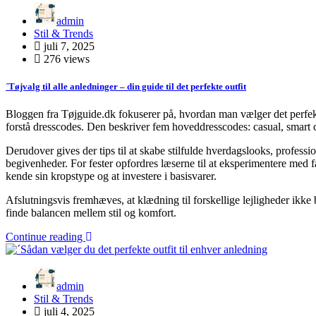
admin
Stil & Trends
juli 7, 2025
276 views
´Tøjvalg til alle anledninger – din guide til det perfekte outfit
Bloggen fra Tøjguide.dk fokuserer på, hvordan man vælger det perfekte 
forstå dresscodes. Den beskriver fem hoveddresscodes: casual, smart cas
Derudover gives der tips til at skabe stilfulde hverdagslooks, profess
begivenheder. For fester opfordres læserne til at eksperimentere med f
kende sin kropstype og at investere i basisvarer.
Afslutningsvis fremhæves, at klædning til forskellige lejligheder ik
finde balancen mellem stil og komfort.
Continue reading
admin
Stil & Trends
juli 4, 2025