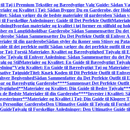
til Tøj i Premium Tekstiler og Bæredygtige Valg
´Guide: Sådan Væl
rialer og Kvalitet i Tøj: Sådan Bygger Du en Garderobe, der Hol
itet: Sådan vælger du de bedste materialer til garderoben
´Sådan væ
 til Forskellige Anledninger: Guide til Det Perfekte Outfit
Materiale
edning
Hvordan materialer og kvalitet i tøj former en stilfuld og h
kaber en Langtidsholdbar Garderobe
´Sådan Sammensætter Du det P
rderobe
´Sådan Sammensætter Du Det Perfekte Outfit til Enhver A
rialer til din garderobe
Sådan styler du ikoner som Stüssy og Pata
ide til det perfekte outfit
´Sådan vælger du det perfekte outfit til 
or Tøj: Forstå Materialer, Kvalitet og Bæredygtighed
´Tøjvalg til
robe
´Tøjvalg til Enhver Anledning: Sådan Sammen­sætter du det Pe
alg og Stil
Materialer og Kvalitet: En Guide til Bæredygtigt Tøjval
edning”
Vælg Kvalitet: En Guide til Bæredygtigt Tøj og Materialer
mative Tøjguide
Titel: Knæk Koden til Dit Perfekte Outfit til Enhv
Enhver Begivenhed
Sådan Sammenfatter du Det Perfekte Outfit til 
dbar og Bæredygtig Garderobe**
**Sammensæt Det Perfekte Outfit 
edygtighed
**Materialer og Kvalitet: Din Guide til Bedre Tøjvalg**
u de Bedste Materialer til din Garderobe**
**Invester i Kvalitet:
nvesteringer
**Materialer og Kvalitet i Tøj: Din Guide til Klogere 
n Personlige Garderobe
Den Ultimative Guide til Tøjvalg til Forske
 Guide
Tøjvalg til Forskellige Anledninger: Den Ultimative Guide til