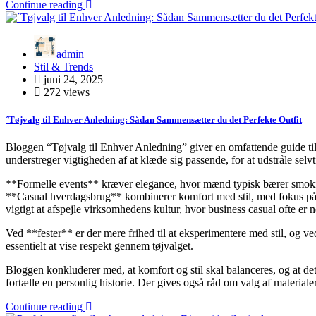
Continue reading
admin
Stil & Trends
juni 24, 2025
272 views
´Tøjvalg til Enhver Anledning: Sådan Sammen­sætter du det Perfekte Outfit
Bloggen “Tøjvalg til Enhver Anledning” giver en omfattende guide til,
understreger vigtigheden af at klæde sig passende, for at udstråle selvt
**Formelle events** kræver elegance, hvor mænd typisk bærer smoking 
**Casual hverdagsbrug** kombinerer komfort med stil, med fokus på 
vigtigt at afspejle virksomhedens kultur, hvor business casual ofte er 
Ved **fester** er der mere frihed til at eksperimentere med stil, og v
essentielt at vise respekt gennem tøjvalget.
Bloggen konkluderer med, at komfort og stil skal balanceres, og at de
fortælle en personlig historie. Der gives også råd om valg af materialer
Continue reading