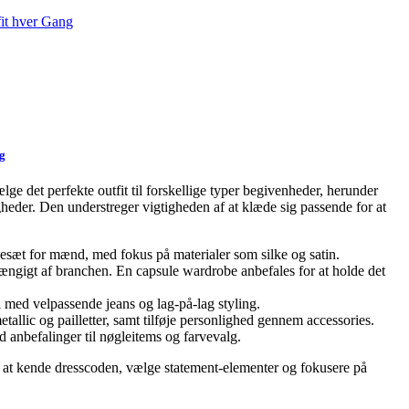
ng
ge det perfekte outfit til forskellige typer begivenheder, herunder
igheder. Den understreger vigtigheden af at klæde sig passende for at
kesæt for mænd, med fokus på materialer som silke og satin.
fhængigt af branchen. En capsule wardrobe anbefales for at holde det
 med velpassende jeans og lag-på-lag styling.
etallic og pailletter, samt tilføje personlighed gennem accessories.
 anbefalinger til nøgleitems og farvevalg.
af at kende dresscoden, vælge statement-elementer og fokusere på