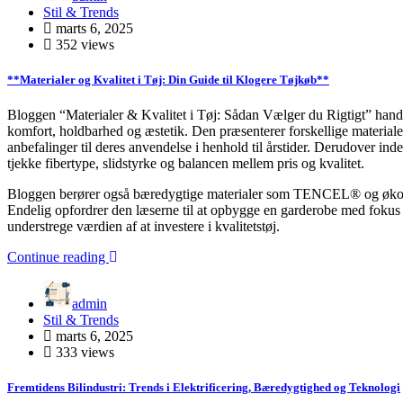
Stil & Trends
marts 6, 2025
352 views
**Materialer og Kvalitet i Tøj: Din Guide til Klogere Tøjkøb**
Bloggen “Materialer & Kvalitet i Tøj: Sådan Vælger du Rigtigt” handler
komfort, holdbarhed og æstetik. Den præsenterer forskellige materialer
anbefalinger til deres anvendelse i henhold til årstider. Derudover ind
tjekke fibertype, slidstyrke og balancen mellem pris og kvalitet.
Bloggen berører også bæredygtige materialer som TENCEL® og økolog
Endelig opfordrer den læserne til at opbygge en garderobe med fokus på
understrege værdien af at investere i kvalitetstøj.
Continue reading
admin
Stil & Trends
marts 6, 2025
333 views
Fremtidens Bilindustri: Trends i Elektrificering, Bæredygtighed og Teknologi