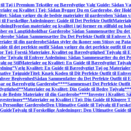
til Tøj i Premium Tekstiler og Bæredygtige Valg
´Guide: Sådan Væl
rialer og Kvalitet i Tøj: Sådan Bygger Du en Garderobe, der Hol
itet: Sådan vælger du de bedste materialer til garderoben
´Sådan væ
 til Forskellige Anledninger: Guide til Det Perfekte Outfit
Materiale
edning
Hvordan materialer og kvalitet i tøj former en stilfuld og h
kaber en Langtidsholdbar Garderobe
´Sådan Sammensætter Du det P
rderobe
´Sådan Sammensætter Du Det Perfekte Outfit til Enhver A
rialer til din garderobe
Sådan styler du ikoner som Stüssy og Pata
ide til det perfekte outfit
´Sådan vælger du det perfekte outfit til 
or Tøj: Forstå Materialer, Kvalitet og Bæredygtighed
´Tøjvalg til
robe
´Tøjvalg til Enhver Anledning: Sådan Sammen­sætter du det Pe
alg og Stil
Materialer og Kvalitet: En Guide til Bæredygtigt Tøjval
edning”
Vælg Kvalitet: En Guide til Bæredygtigt Tøj og Materialer
mative Tøjguide
Titel: Knæk Koden til Dit Perfekte Outfit til Enhv
Enhver Begivenhed
Sådan Sammenfatter du Det Perfekte Outfit til 
dbar og Bæredygtig Garderobe**
**Sammensæt Det Perfekte Outfit 
edygtighed
**Materialer og Kvalitet: Din Guide til Bedre Tøjvalg**
u de Bedste Materialer til din Garderobe**
**Invester i Kvalitet:
nvesteringer
**Materialer og Kvalitet i Tøj: Din Guide til Klogere 
n Personlige Garderobe
Den Ultimative Guide til Tøjvalg til Forske
 Guide
Tøjvalg til Forskellige Anledninger: Den Ultimative Guide til