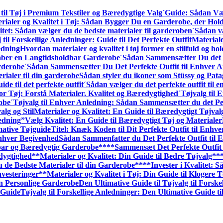
til Tøj i Premium Tekstiler og Bæredygtige Valg
´Guide: Sådan Væl
rialer og Kvalitet i Tøj: Sådan Bygger Du en Garderobe, der Hol
itet: Sådan vælger du de bedste materialer til garderoben
´Sådan væ
 til Forskellige Anledninger: Guide til Det Perfekte Outfit
Materiale
edning
Hvordan materialer og kvalitet i tøj former en stilfuld og h
kaber en Langtidsholdbar Garderobe
´Sådan Sammensætter Du det P
rderobe
´Sådan Sammensætter Du Det Perfekte Outfit til Enhver A
rialer til din garderobe
Sådan styler du ikoner som Stüssy og Pata
ide til det perfekte outfit
´Sådan vælger du det perfekte outfit til 
or Tøj: Forstå Materialer, Kvalitet og Bæredygtighed
´Tøjvalg til
robe
´Tøjvalg til Enhver Anledning: Sådan Sammen­sætter du det Pe
alg og Stil
Materialer og Kvalitet: En Guide til Bæredygtigt Tøjval
edning”
Vælg Kvalitet: En Guide til Bæredygtigt Tøj og Materialer
mative Tøjguide
Titel: Knæk Koden til Dit Perfekte Outfit til Enhv
Enhver Begivenhed
Sådan Sammenfatter du Det Perfekte Outfit til 
dbar og Bæredygtig Garderobe**
**Sammensæt Det Perfekte Outfit 
edygtighed
**Materialer og Kvalitet: Din Guide til Bedre Tøjvalg**
u de Bedste Materialer til din Garderobe**
**Invester i Kvalitet:
nvesteringer
**Materialer og Kvalitet i Tøj: Din Guide til Klogere 
n Personlige Garderobe
Den Ultimative Guide til Tøjvalg til Forske
 Guide
Tøjvalg til Forskellige Anledninger: Den Ultimative Guide til