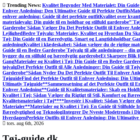
Gå
Trending News:
Kvalitet Begynder Med Materialet: Din Guide 
til
Enhver Anledning: Den Ultimative Guide til Perfekte Outfits
Mate
indhold
enhver anledning: Guide til det perfekte outfit
Kvalitet over kvant
materialevalg: Din guide til en holdbar og stilfuld garderobe”
´Tøj
Garderobe
´Sådan Vælger Du Det Perfekte Outfit til Enhver Anl
Lejlighed
Bedre Tøjvalg: Materialer, Kvalitet og Hvordan Du S
Tøj: Din Guide til en Bæredygtig, Smart og Langtidsholdbar Ga
anledning
Kvalitet i klædeskabet: Sådan vælger du de rigtige mate
Guide til en Bedre Garderobe
´Tøjvalg til alle anledninger – din gu
bygger du en stilfuld og bæredygtig garderobe
Et Skarpere Blik f
Gang
Materialer og Kvalitet i Tøj: Din Guide til en Bedre Garde
tøjvalg
Det Perfekte Outfit til Alle Anledninger: Din Guide til Tøjv
Garderobe
“Sådan Nyder Du Det Perfekte Outfit Til Enhver Anl
Tøjguide
Find det Perfekte Outfit til Enhver Anledning: Din Ulti
Ultimativ Tøjguide**
Sammensætning af det Perfekte Outfit til 
Enhver Anledning
**Guide til Kvalitetsmaterialer: Skab en Hol
Kvalitet i Tøj: Sådan Vælger du Rigtigt til Stil, Komfort og Bær
Kvalitetsmaterialer i Tøj**
**Investér i Kvalitet: Sådan Vælger d
Materialer**
Materialer og Kvalitet i Tøj: En Guide til Stilfulde I
Bæredygtighed og Teknologi
Integrer De Nyeste Modetrends i Di
Hverdagen
Perfekte Outfits til Enhver Anledning: Din Ultimative
tors. aug 6th, 2026
Tøj-guide.dk