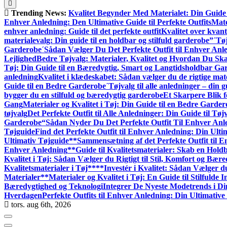
Trending News:
Kvalitet Begynder Med Materialet: Din Guide 
Enhver Anledning: Den Ultimative Guide til Perfekte Outfits
Mate
enhver anledning: Guide til det perfekte outfit
Kvalitet over kvant
materialevalg: Din guide til en holdbar og stilfuld garderobe”
´Tøj
Garderobe
´Sådan Vælger Du Det Perfekte Outfit til Enhver Anl
Lejlighed
Bedre Tøjvalg: Materialer, Kvalitet og Hvordan Du S
Tøj: Din Guide til en Bæredygtig, Smart og Langtidsholdbar Ga
anledning
Kvalitet i klædeskabet: Sådan vælger du de rigtige mate
Guide til en Bedre Garderobe
´Tøjvalg til alle anledninger – din gu
bygger du en stilfuld og bæredygtig garderobe
Et Skarpere Blik f
Gang
Materialer og Kvalitet i Tøj: Din Guide til en Bedre Garde
tøjvalg
Det Perfekte Outfit til Alle Anledninger: Din Guide til Tøjv
Garderobe
“Sådan Nyder Du Det Perfekte Outfit Til Enhver Anl
Tøjguide
Find det Perfekte Outfit til Enhver Anledning: Din Ulti
Ultimativ Tøjguide**
Sammensætning af det Perfekte Outfit til 
Enhver Anledning
**Guide til Kvalitetsmaterialer: Skab en Hol
Kvalitet i Tøj: Sådan Vælger du Rigtigt til Stil, Komfort og Bær
Kvalitetsmaterialer i Tøj**
**Investér i Kvalitet: Sådan Vælger d
Materialer**
Materialer og Kvalitet i Tøj: En Guide til Stilfulde I
Bæredygtighed og Teknologi
Integrer De Nyeste Modetrends i Di
Hverdagen
Perfekte Outfits til Enhver Anledning: Din Ultimative
tors. aug 6th, 2026