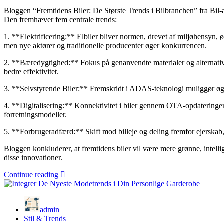
Bloggen “Fremtidens Biler: De Største Trends i Bilbranchen” fra Bil-a
Den fremhæver fem centrale trends:
1. **Elektrificering:** Elbiler bliver normen, drevet af miljøhensyn,
men nye aktører og traditionelle producenter øger konkurrencen.
2. **Bæredygtighed:** Fokus på genanvendte materialer og alternative d
bedre effektivitet.
3. **Selvstyrende Biler:** Fremskridt i ADAS-teknologi muliggør øge
4. **Digitalisering:** Konnektivitet i biler gennem OTA-opdateringe
forretningsmodeller.
5. **Forbrugeradfærd:** Skift mod billeje og deling fremfor ejerskab, 
Bloggen konkluderer, at fremtidens biler vil være mere grønne, intelli
disse innovationer.
Continue reading
admin
Stil & Trends