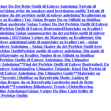
ger Du Det Rette Outfit til Enhver Anledning
´Tøjvalg til
der
Sådan styler du sneakers med hverdagens outfits
´Tøjvalg til
lger du det perfekte outfit til enhver anledning
“Kvalitetstøj og
r og Kvalitet i Tøj: Sådan Bygger Du en Stilfuld og Holdbar
oldbar garderobe
´Sådan Vælger Du Det Perfekte Outfit til Enhver
erfekte Outfit til Enhver Begivenhed
Materialer og Kvalitet i
nledning
´Sådan sammensætter du det perfekte outfit til enhver
gonia i 2025
Sådan Vælger du Materialer og Kvalitetstøj: Din
enhver anledning
Guide til materialer og kvalitet i tøj – sådan
 Enhver Anledning – Sådan Skaber du det Perfekte Outfit hver
rfekte Outfit
Perfekte outfits til enhver anledning: Din guide til
g
Materialer og Kvalitet: Nøglen til en Stilfuld og Holdbar
Perfekte Outfits til Enhver Anledning: Din Ultimative
er Anledning
**Find det Perfekte Outfit til Enhver Begivenhed: En
Enhver Anledning
Den Ultimative Tøjguide: Klæd Dig Perfekt til
til Enhver Anledning: Din Ultimative Guide**
Materialer og
**Investér i Holdbar og Bæredygtig Mode: Guiden til
 Sådan Bygger du en Bæredygtig Garderobe med de Rette
Tøjkøb**
Fremtidens Bilindustri: Trends i Elektrificering,
llige Anledninger
Sådan Vælger Du Blue Light briller til
 Perfekte Outfits