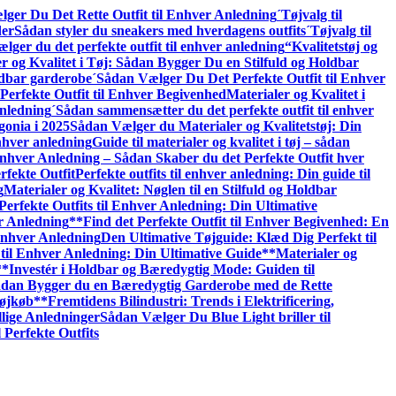
ger Du Det Rette Outfit til Enhver Anledning
´Tøjvalg til
der
Sådan styler du sneakers med hverdagens outfits
´Tøjvalg til
lger du det perfekte outfit til enhver anledning
“Kvalitetstøj og
r og Kvalitet i Tøj: Sådan Bygger Du en Stilfuld og Holdbar
oldbar garderobe
´Sådan Vælger Du Det Perfekte Outfit til Enhver
erfekte Outfit til Enhver Begivenhed
Materialer og Kvalitet i
nledning
´Sådan sammensætter du det perfekte outfit til enhver
gonia i 2025
Sådan Vælger du Materialer og Kvalitetstøj: Din
enhver anledning
Guide til materialer og kvalitet i tøj – sådan
 Enhver Anledning – Sådan Skaber du det Perfekte Outfit hver
rfekte Outfit
Perfekte outfits til enhver anledning: Din guide til
g
Materialer og Kvalitet: Nøglen til en Stilfuld og Holdbar
Perfekte Outfits til Enhver Anledning: Din Ultimative
er Anledning
**Find det Perfekte Outfit til Enhver Begivenhed: En
Enhver Anledning
Den Ultimative Tøjguide: Klæd Dig Perfekt til
til Enhver Anledning: Din Ultimative Guide**
Materialer og
**Investér i Holdbar og Bæredygtig Mode: Guiden til
 Sådan Bygger du en Bæredygtig Garderobe med de Rette
Tøjkøb**
Fremtidens Bilindustri: Trends i Elektrificering,
llige Anledninger
Sådan Vælger Du Blue Light briller til
 Perfekte Outfits